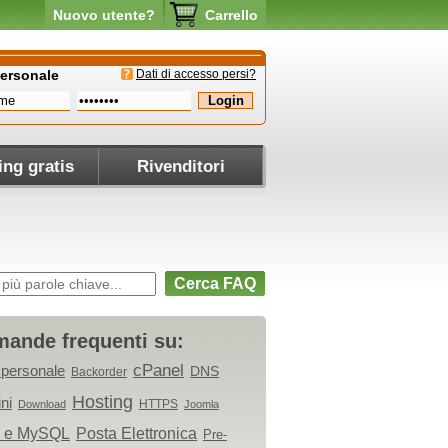
Nuovo utente?
Carrello
personale
Dati di accesso persi?
ing gratis
Rivenditori
Cerca FAQ
ande frequenti su:
cPanel
 personale
DNS
Backorder
Hosting
ni
HTTPS
Download
Joomla
 e MySQL
Posta Elettronica
Pre-