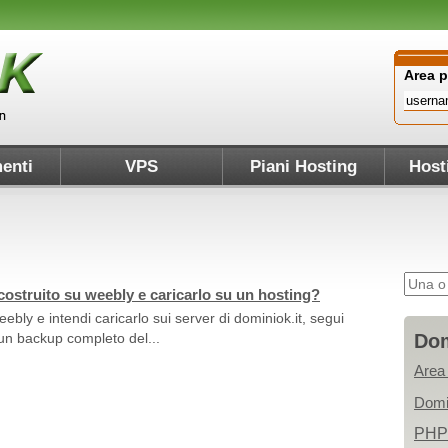
Area 
enti
VPS
Piani Hosting
Host
costruito su weebly e caricarlo su un hosting?
ebly e intendi caricarlo sui server di dominiok.it, segui
 un backup completo del...
Dom
Area
Domi
PHP