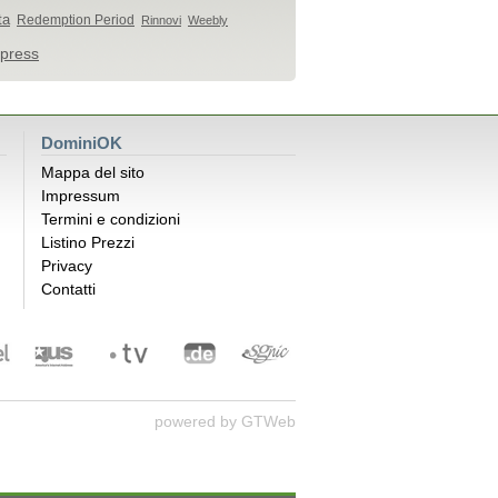
ta
Redemption Period
Rinnovi
Weebly
press
DominiOK
Mappa del sito
Impressum
Termini e condizioni
Listino Prezzi
Privacy
Contatti
powered by
GTWeb