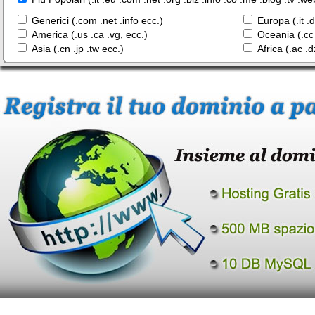
Generici (.com .net .info ecc.)
Europa (.it .
America (.us .ca .vg, ecc.)
Oceania (.cc 
Asia (.cn .jp .tw ecc.)
Africa (.ac .d