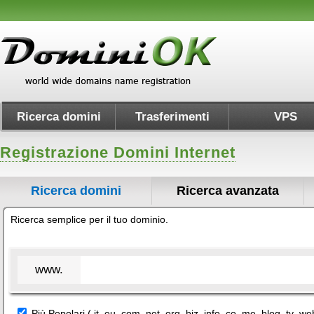
Ricerca domini
Trasferimenti
VPS
Registrazione Domini Internet
Ricerca domini
Ricerca avanzata
Ricerca semplice per il tuo dominio.
www.
Più Popolari (.it .eu .com .net .org .biz .info .co .me .blog .tv .we