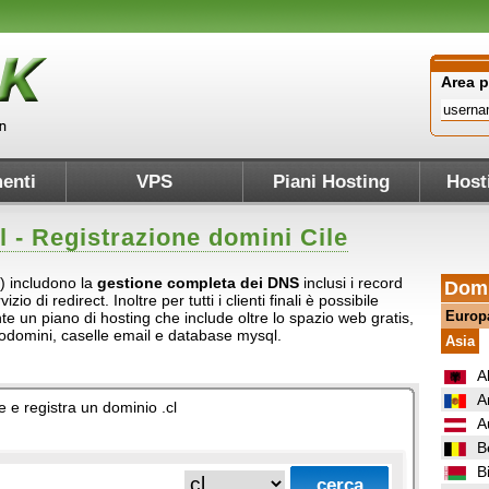
Area 
enti
VPS
Piani Hosting
Host
l
- Registrazione domini Cile
le) includono la
gestione completa dei DNS
inclusi i record
Domi
o di redirect. Inoltre per tutti i clienti finali è possibile
Europ
e un piano di hosting che include oltre lo spazio web gratis,
ttodomini, caselle email e database mysql.
Asia
A
A
e e registra un dominio .cl
A
B
B
.