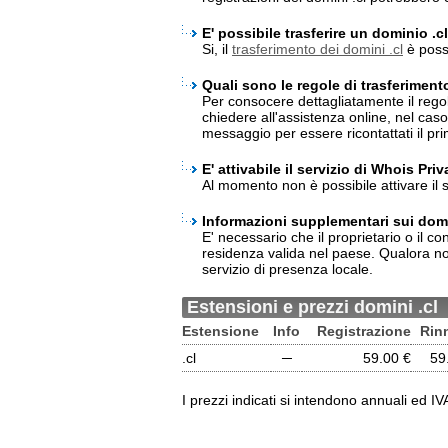
E' possibile trasferire un dominio .c
Si, il
trasferimento dei domini .cl
è possi
Quali sono le regole di trasferiment
Per consocere dettagliatamente il regol
chiedere all'assistenza online, nel cas
messaggio per essere ricontattati il pri
E' attivabile il servizio di Whois Pri
Al momento non è possibile attivare il s
Informazioni supplementari sui domi
E' necessario che il proprietario o il 
residenza valida nel paese. Qualora no
servizio di presenza locale.
Estensioni e prezzi domini .cl
Estensione
Info
Registrazione
Rin
.cl
─
59.00 €
59
I prezzi indicati si intendono annuali ed I