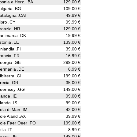
osnia e Herz. .BA
129.00 €
ulgaria .BG
109.00 €
atalogna .CAT
49.99 €
ipro .CY
99.99 €
roazia .HR
129.00 €
animarca .DK
19.99 €
stonia .EE
139.00 €
inlandia .FI
39.00 €
rancia .FR
16.99 €
eorgia .GE
299.00 €
ermania .DE
8.99 €
ibilterra .GI
199.00 €
recia .GR
35.00 €
uernsey .GG
149.00 €
rlanda .IE
99.00 €
slanda .IS
99.00 €
sola di Man .IM
42.00 €
sole Aland .AX
39.99 €
sole Faer Oeer .FO
199.00 €
alia .IT
8.99 €
ersey .JE
149.00 €