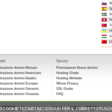
S
S
S
S
T
U
U
U
otti
Servizi
trazione domini Africani
Prenotazioni Nuovi domini
trazione domini Americani
Hosting Gratis
trazione domini Asiatici
Hosting Illimitato
trazione domini Europei
Whois Privacy
trazione domini Generici
SSL Gratis
trazione domini Oceania
FAQ
LO COOKIE TECNICI NECESSARI PER IL CORRETTO FUNZ