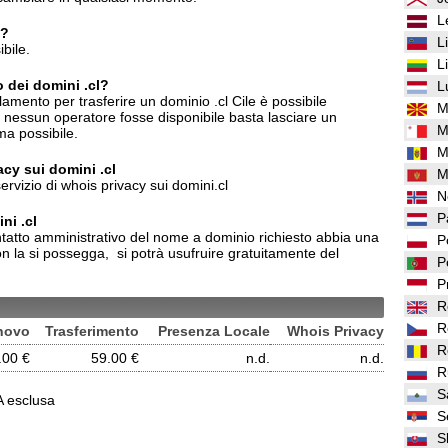
L
l?
L
bile.
L
o dei domini .cl?
L
amento per trasferire un dominio .cl Cile è possibile
M
o nessun operatore fosse disponibile basta lasciare un
M
ma possibile.
M
vacy sui domini .cl
M
ervizio di whois privacy sui domini.cl
N
P
ni .cl
contatto amministrativo del nome a dominio richiesto abbia una
P
n la si possegga, si potrà usufruire gratuitamente del
P
P
R
R
novo
Trasferimento
Presenza Locale
Whois Privacy
R
.00 €
59.00 €
n.d.
n.d.
R
S
VA esclusa
S
S