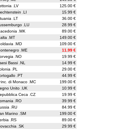
ettonia .LV
125.00 €
iechtenstein .LI
15.99 €
ituania .LT
36.00 €
ussemburgo .LU
28.99 €
acedonia .MK
89.00 €
alta .MT
149.00 €
oldavia .MD
109.00 €
ontenegro .ME
11.99 €
orvegia .NO
19.99 €
aesi Bassi .NL
14.99 €
olonia .PL
29.00 €
ortogallo .PT
44.99 €
rinc. di Monaco .MC
199.00 €
egno Unito .UK
10.99 €
epubblica Ceca .CZ
19.99 €
omania .RO
39.99 €
ussia .RU
84.99 €
an Marino .SM
199.00 €
erbia .RS
89.00 €
lovacchia .SK
29.99 €