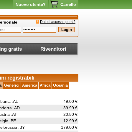
Nuovo utente?
Carrello
personale
Dati di accesso persi?
ing gratis
Rivenditori
ni registrabili
a
Generici
America
Africa
Oceania
lbania .AL
49.00 €
ndorra .AD
39.99 €
ustria .AT
20.50 €
elgio .BE
12.99 €
ielorussia .BY
179.00 €