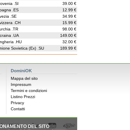
lovenia .SI
39.00 €
pagna .ES
12.99 €
vezia .SE
34.99 €
vizzera .CH
15.99 €
urchia .TR
98.00 €
craina .UA
149.00 €
ngheria .HU
32.00 €
nione Sovietica (Ex) .SU
189.99 €
DominiOK
Mappa del sito
Impressum
Termini e condizioni
Listino Prezzi
Privacy
Contatti
IONAMENTO DEL SITO