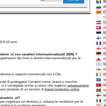
B
B
C
C
C
D
E
F
,8,9,10 anni
F
G
G
inio .cl con caratteri internazionalizzati (IDN) ?
gistrazioni dei nomi a domini internazionalizzati per le
G
G
G
interessi e rapporti commerciali con il Cile.
I
I
ente di proteggere il proprio nome, brand o marchio
I
e .cl è consigliata anche a coloro che vogliono
salvaguardare
ano pertanto di un servizio di
brand protection online
.
I
I
 dominio .cl?
It
er registrare un dominio.cl, tuttavia le condizioni per le
o cambiare in qualsiasi momento.
J