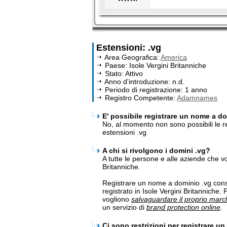
Estensioni: .vg
Area Geografica:
America
Paese: Isole Vergini Britanniche
Stato: Attivo
Anno d'introduzione: n.d.
Periodo di registrazione: 1 anno
Registro Competente:
Adamnames
E' possibile registrare un nome a dom
No, al momento non sono possibili le re
estensioni .vg
A chi si rivolgono i domini .vg?
A tutte le persone e alle aziende che v
Britanniche.
Registrare un nome a dominio .vg cons
registrato in Isole Vergini Britanniche.
vogliono
salvaguardare il proprio march
un servizio di
brand protection online
.
Ci sono restrizioni per registrare u