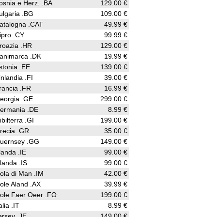
osnia e Herz. .BA
129.00 €
ulgaria .BG
109.00 €
atalogna .CAT
49.99 €
ipro .CY
99.99 €
roazia .HR
129.00 €
animarca .DK
19.99 €
stonia .EE
139.00 €
inlandia .FI
39.00 €
rancia .FR
16.99 €
eorgia .GE
299.00 €
ermania .DE
8.99 €
ibilterra .GI
199.00 €
recia .GR
35.00 €
uernsey .GG
149.00 €
rlanda .IE
99.00 €
slanda .IS
99.00 €
sola di Man .IM
42.00 €
sole Aland .AX
39.99 €
sole Faer Oeer .FO
199.00 €
alia .IT
8.99 €
ersey .JE
149.00 €