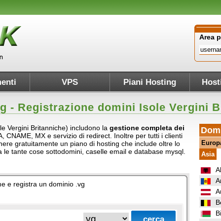
Area 
enti
VPS
Piani Hosting
Host
vg
- Registrazione domini Isole Vergini B
sole Vergini Britanniche) includono la
gestione completa dei
Domi
A, CNAME, MX e servizio di redirect. Inoltre per tutti i clienti
Europ
tenere gratuitamente un piano di hosting che include oltre lo
ra le tante cose sottodomini, caselle email e database mysql.
Asia
A
A
ome e registra un dominio .vg
A
B
B
.