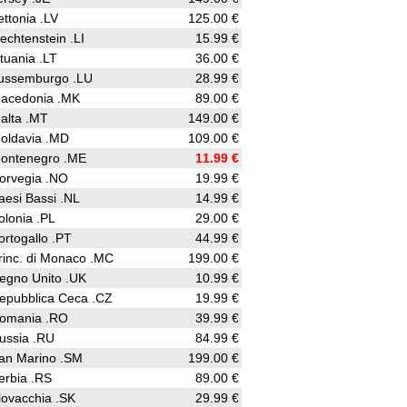
ettonia .LV
125.00 €
iechtenstein .LI
15.99 €
ituania .LT
36.00 €
ussemburgo .LU
28.99 €
acedonia .MK
89.00 €
alta .MT
149.00 €
oldavia .MD
109.00 €
ontenegro .ME
11.99 €
orvegia .NO
19.99 €
aesi Bassi .NL
14.99 €
olonia .PL
29.00 €
ortogallo .PT
44.99 €
rinc. di Monaco .MC
199.00 €
egno Unito .UK
10.99 €
epubblica Ceca .CZ
19.99 €
omania .RO
39.99 €
ussia .RU
84.99 €
an Marino .SM
199.00 €
erbia .RS
89.00 €
lovacchia .SK
29.99 €