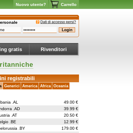
Nuovo utente?
Carrello
personale
Dati di accesso persi?
ing gratis
Rivenditori
ritanniche
ni registrabili
a
Generici
America
Africa
Oceania
lbania .AL
49.00 €
ndorra .AD
39.99 €
ustria .AT
20.50 €
elgio .BE
12.99 €
ielorussia .BY
179.00 €