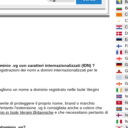
B
B
C
C
C
D
E
F
F
G
G
inio .vg con caratteri internazionalizzati (IDN) ?
gistrazioni dei nomi a domini internazionalizzati per le
G
G
G
ogliono un nome a dominio registrato nelle Isole Vergini
I
I
I
ente di proteggere il proprio nome, brand o marchio
 Pertanto l'estensione .vg è consigliata anche a coloro che
I
io in Isole Vergini Britanniche
e che necessitano pertanto di
I
It
n dominio .vg?
J