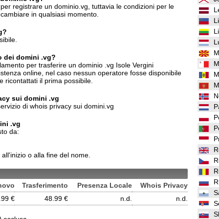
er registrare un dominio.vg, tuttavia le condizioni per le
L
o cambiare in qualsiasi momento.
L
L
vg?
ibile.
L
M
o dei domini .vg?
M
amento per trasferire un dominio .vg Isole Vergini
sistenza online, nel caso nessun operatore fosse disponibile
M
icontattati il prima possibile.
M
N
vacy sui domini .vg
ervizio di whois privacy sui domini.vg
P
P
ni .vg
P
to da:
P
R
ll'inizio o alla fine del nome.
R
R
R
novo
Trasferimento
Presenza Locale
Whois Privacy
S
.99 €
48.99 €
n.d.
n.d.
S
S