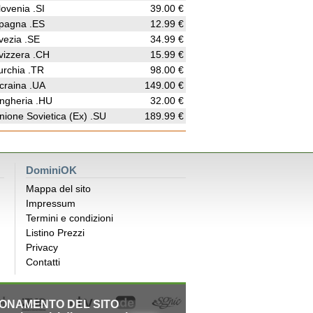
lovenia .SI
39.00 €
pagna .ES
12.99 €
vezia .SE
34.99 €
vizzera .CH
15.99 €
urchia .TR
98.00 €
craina .UA
149.00 €
ngheria .HU
32.00 €
nione Sovietica (Ex) .SU
189.99 €
DominiOK
Mappa del sito
Impressum
Termini e condizioni
Listino Prezzi
Privacy
Contatti
IONAMENTO DEL SITO