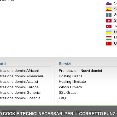
VA esclusa
S
S
S
S
T
U
U
U
otti
Servizi
trazione domini Africani
Prenotazioni Nuovi domini
trazione domini Americani
Hosting Gratis
trazione domini Asiatici
Hosting Illimitato
trazione domini Europei
Whois Privacy
trazione domini Generici
SSL Gratis
trazione domini Oceania
FAQ
LO COOKIE TECNICI NECESSARI PER IL CORRETTO FUNZ