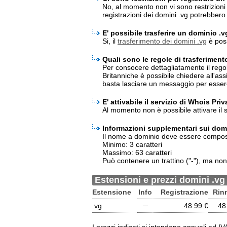
No, al momento non vi sono restrizioni p
registrazioni dei domini .vg potrebber
E' possibile trasferire un dominio .
Si, il
trasferimento dei domini .vg
è poss
Quali sono le regole di trasferiment
Per consocere dettagliatamente il regol
Britanniche è possibile chiedere all'as
basta lasciare un messaggio per essere r
E' attivabile il servizio di Whois Pri
Al momento non è possibile attivare il s
Informazioni supplementari sui domi
Il nome a dominio deve essere compos
Minimo: 3 caratteri
Massimo: 63 caratteri
Può contenere un trattino ("-"), ma non a
Estensioni e prezzi domini .vg
Estensione
Info
Registrazione
Rin
.vg
─
48.99 €
48