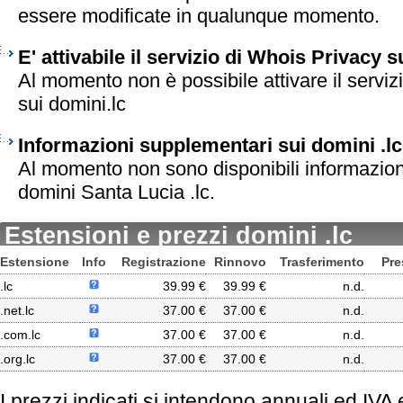
essere modificate in qualunque momento.
E' attivabile il servizio di Whois Privacy s
Al momento non è possibile attivare il serviz
sui domini.lc
Informazioni supplementari sui domini .lc
Al momento non sono disponibili informazion
domini Santa Lucia .lc.
Estensioni e prezzi domini .lc
Estensione
Info
Registrazione
Rinnovo
Trasferimento
Pre
.lc
39.99 €
39.99 €
n.d.
.net.lc
37.00 €
37.00 €
n.d.
.com.lc
37.00 €
37.00 €
n.d.
.org.lc
37.00 €
37.00 €
n.d.
I prezzi indicati si intendono annuali ed IVA