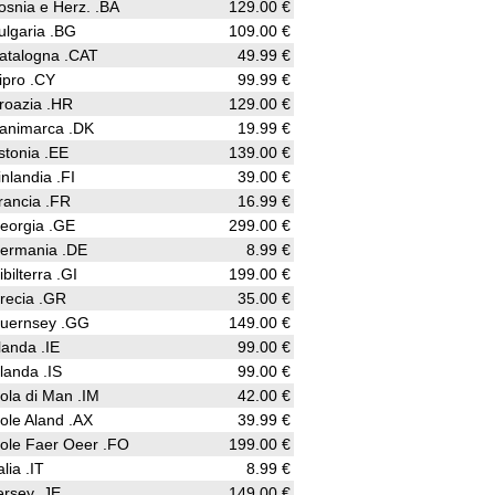
osnia e Herz. .BA
129.00 €
ulgaria .BG
109.00 €
atalogna .CAT
49.99 €
ipro .CY
99.99 €
roazia .HR
129.00 €
animarca .DK
19.99 €
stonia .EE
139.00 €
inlandia .FI
39.00 €
rancia .FR
16.99 €
eorgia .GE
299.00 €
ermania .DE
8.99 €
ibilterra .GI
199.00 €
recia .GR
35.00 €
uernsey .GG
149.00 €
rlanda .IE
99.00 €
slanda .IS
99.00 €
sola di Man .IM
42.00 €
sole Aland .AX
39.99 €
sole Faer Oeer .FO
199.00 €
alia .IT
8.99 €
ersey .JE
149.00 €