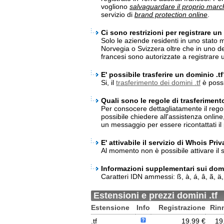
vogliono
salvaguardare il proprio march
servizio di
brand protection online
.
Ci sono restrizioni per registrare un
Solo le aziende residenti in uno stato
Norvegia o Svizzera oltre che in uno de
francesi sono autorizzate a registrare 
E' possibile trasferire un dominio .t
Si, il
trasferimento dei domini .tf
è possi
Quali sono le regole di trasferiment
Per consocere dettagliatamente il regol
possibile chiedere all'assistenza onlin
un messaggio per essere ricontattati il 
E' attivabile il servizio di Whois Pri
Al momento non è possibile attivare il s
Informazioni supplementari sui domi
Caratteri IDN ammessi: ß, à, á, â, ã, ä, å, 
Estensioni e prezzi domini .tf
Estensione
Info
Registrazione
Rin
.tf
19.99 €
19