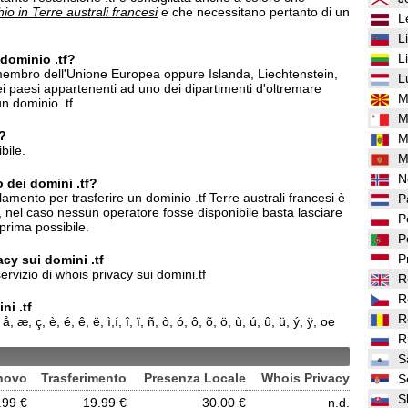
io in Terre australi francesi
e che necessitano pertanto di un
L
L
L
 dominio .tf?
 membro dell'Unione Europea oppure Islanda, Liechtenstein,
L
i paesi appartenenti ad uno dei dipartimenti d'oltremare
M
un dominio .tf
M
f?
M
bile.
M
N
o dei domini .tf?
amento per trasferire un dominio .tf Terre australi francesi è
P
e, nel caso nessun operatore fosse disponibile basta lasciare
P
prima possibile.
P
P
vacy sui domini .tf
ervizio di whois privacy sui domini.tf
R
R
ni .tf
R
æ, ç, è, é, ê, ë, ì,í, î, ï, ñ, ò, ó, ô, õ, ö, ù, ú, û, ü, ý, ÿ, oe
R
S
novo
Trasferimento
Presenza Locale
Whois Privacy
S
S
.99 €
19.99 €
30.00 €
n.d.