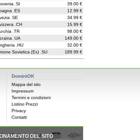
lovenia .SI
39.00 €
pagna .ES
12.99 €
vezia .SE
34.99 €
vizzera .CH
15.99 €
urchia .TR
98.00 €
craina .UA
149.00 €
ngheria .HU
32.00 €
nione Sovietica (Ex) .SU
189.99 €
DominiOK
Mappa del sito
Impressum
Termini e condizioni
Listino Prezzi
Privacy
Contatti
IONAMENTO DEL SITO