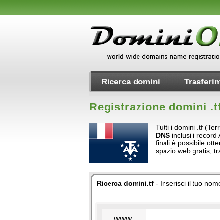
Ricerca domini
Trasferim
Registrazione domini .
t
Tutti i domini .tf (Te
DNS
inclusi i record 
finali è possibile ot
spazio web gratis, t
Ricerca domini.tf
- Inserisci il tuo nom
www.