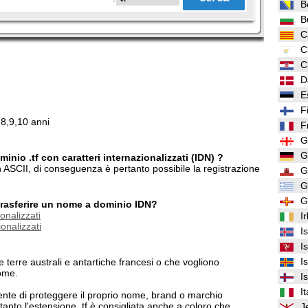
B
B
C
C
C
D
E
F
,8,9,10 anni
F
G
G
inio .tf con caratteri internazionalizzati (IDN) ?
on ASCII, di conseguenza è pertanto possibile la registrazione
G
G
G
/trasferire un nome a dominio IDN?
onalizzati
I
onalizzati
I
I
I
le terre australi e antartiche francesi o che vogliono
ome.
I
It
ente di proteggere il proprio nome, brand o marchio
rtanto l'estensione .tf è consigliata anche a coloro che
J