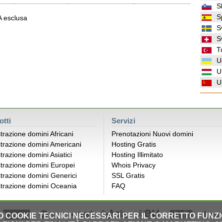
S
S
VA esclusa
S
S
T
U
U
U
otti
Servizi
trazione domini Africani
Prenotazioni Nuovi domini
trazione domini Americani
Hosting Gratis
trazione domini Asiatici
Hosting Illimitato
trazione domini Europei
Whois Privacy
trazione domini Generici
SSL Gratis
trazione domini Oceania
FAQ
LO COOKIE TECNICI NECESSARI PER IL CORRETTO FUNZ