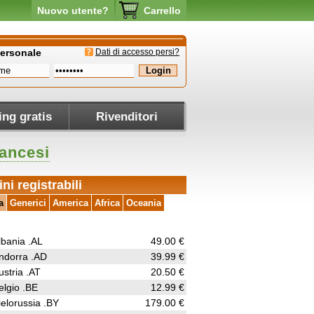
Nuovo utente?
Carrello
personale
Dati di accesso persi?
ing gratis
Rivenditori
rancesi
ni registrabili
a
Generici
America
Africa
Oceania
lbania .AL
49.00 €
ndorra .AD
39.99 €
ustria .AT
20.50 €
elgio .BE
12.99 €
ielorussia .BY
179.00 €