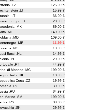
ettonia .LV
125.00 €
iechtenstein .LI
15.99 €
ituania .LT
36.00 €
ussemburgo .LU
28.99 €
acedonia .MK
89.00 €
alta .MT
149.00 €
oldavia .MD
109.00 €
ontenegro .ME
11.99 €
orvegia .NO
19.99 €
aesi Bassi .NL
14.99 €
olonia .PL
29.00 €
ortogallo .PT
44.99 €
rinc. di Monaco .MC
199.00 €
egno Unito .UK
10.99 €
epubblica Ceca .CZ
19.99 €
omania .RO
39.99 €
ussia .RU
84.99 €
an Marino .SM
199.00 €
erbia .RS
89.00 €
lovacchia .SK
29.99 €