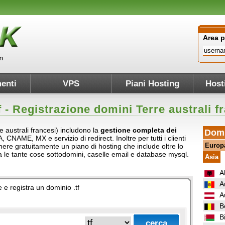
Area 
enti
VPS
Piani Hosting
Host
f
- Registrazione domini Terre australi f
rre australi francesi) includono la
gestione completa dei
Domi
A, CNAME, MX e servizio di redirect. Inoltre per tutti i clienti
Europ
tenere gratuitamente un piano di hosting che include oltre lo
ra le tante cose sottodomini, caselle email e database mysql.
Asia
A
A
e e registra un dominio .tf
A
B
B
.