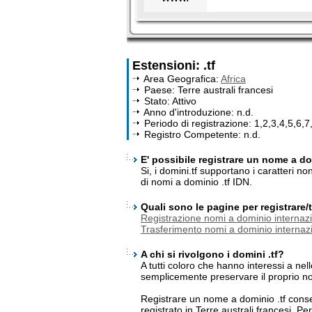
Estensioni: .tf
Area Geografica:
Africa
Paese: Terre australi francesi
Stato: Attivo
Anno d'introduzione: n.d.
Periodo di registrazione: 1,2,3,4,5,6,7
Registro Competente: n.d.
E' possibile registrare un nome a dom
Si, i domini.tf supportano i caratteri n
di nomi a dominio .tf IDN.
Quali sono le pagine per registrare
Registrazione nomi a dominio internazi
Trasferimento nomi a dominio internazi
A chi si rivolgono i domini .tf?
A tutti coloro che hanno interessi a nel
semplicemente preservare il proprio n
Registrare un nome a dominio .tf cons
registrato in Terre australi francesi. Pe