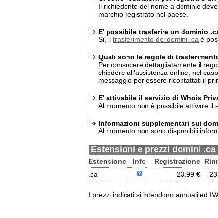
Il richiedente del nome a dominio deve
marchio registrato nel paese.
E' possibile trasferire un dominio .c
Si, il
trasferimento dei domini .ca
è poss
Quali sono le regole di trasferiment
Per consocere dettagliatamente il rego
chiedere all'assistenza online, nel cas
messaggio per essere ricontattati il pri
E' attivabile il servizio di Whois Pri
Al momento non è possibile attivare il s
Informazioni supplementari sui domi
Al momento non sono disponibili infor
Estensioni e prezzi domini .ca
Estensione
Info
Registrazione
Rin
.ca
23.99 €
23
I prezzi indicati si intendono annuali ed I