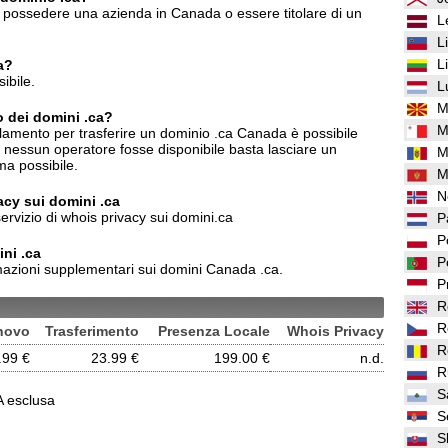
 possedere una azienda in Canada o essere titolare di un
L
L
L
a?
ibile.
L
M
o dei domini .ca?
M
lamento per trasferire un dominio .ca Canada è possibile
o nessun operatore fosse disponibile basta lasciare un
M
ma possibile.
M
N
vacy sui domini .ca
ervizio di whois privacy sui domini.ca
P
P
ni .ca
P
mazioni supplementari sui domini Canada .ca.
P
R
R
novo
Trasferimento
Presenza Locale
Whois Privacy
R
.99 €
23.99 €
199.00 €
n.d.
R
S
VA esclusa
S
S