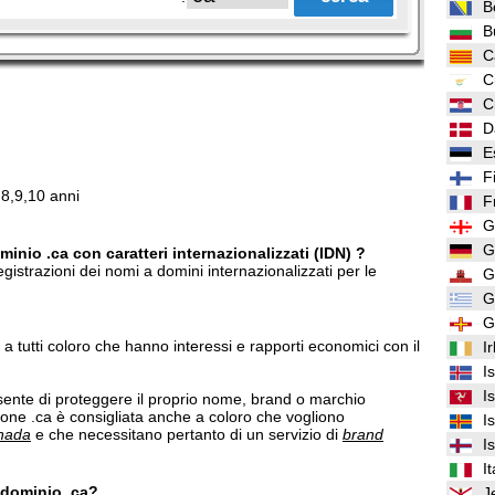
B
B
C
C
C
D
E
F
,8,9,10 anni
F
G
G
inio .ca con caratteri internazionalizzati (IDN) ?
gistrazioni dei nomi a domini internazionalizzati per le
G
G
G
d a tutti coloro che hanno interessi e rapporti economici con il
I
I
I
ente di proteggere il proprio nome, brand o marchio
ione .ca è consigliata anche a coloro che vogliono
I
anada
e che necessitano pertanto di un servizio di
brand
I
It
n dominio .ca?
J