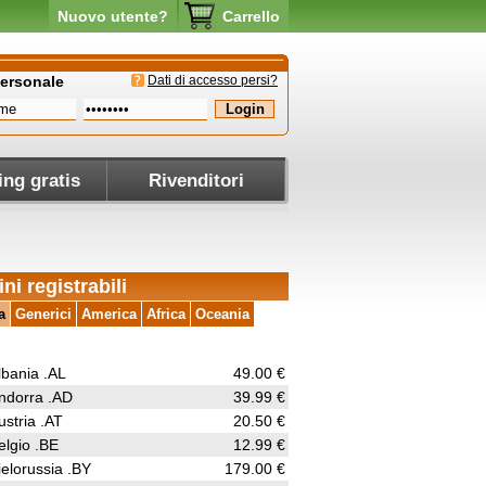
Nuovo utente?
Carrello
personale
Dati di accesso persi?
ing gratis
Rivenditori
ni registrabili
a
Generici
America
Africa
Oceania
lbania .AL
49.00 €
ndorra .AD
39.99 €
ustria .AT
20.50 €
elgio .BE
12.99 €
ielorussia .BY
179.00 €