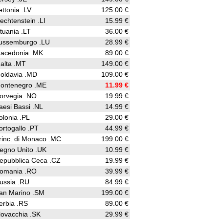
ettonia .LV
125.00 €
iechtenstein .LI
15.99 €
ituania .LT
36.00 €
ussemburgo .LU
28.99 €
acedonia .MK
89.00 €
alta .MT
149.00 €
oldavia .MD
109.00 €
ontenegro .ME
11.99 €
orvegia .NO
19.99 €
aesi Bassi .NL
14.99 €
olonia .PL
29.00 €
ortogallo .PT
44.99 €
rinc. di Monaco .MC
199.00 €
egno Unito .UK
10.99 €
epubblica Ceca .CZ
19.99 €
omania .RO
39.99 €
ussia .RU
84.99 €
an Marino .SM
199.00 €
erbia .RS
89.00 €
lovacchia .SK
29.99 €