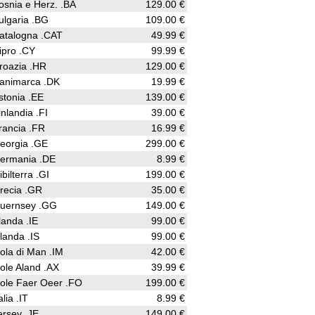
osnia e Herz. .BA
129.00 €
ulgaria .BG
109.00 €
atalogna .CAT
49.99 €
ipro .CY
99.99 €
roazia .HR
129.00 €
animarca .DK
19.99 €
stonia .EE
139.00 €
inlandia .FI
39.00 €
rancia .FR
16.99 €
eorgia .GE
299.00 €
ermania .DE
8.99 €
ibilterra .GI
199.00 €
recia .GR
35.00 €
uernsey .GG
149.00 €
rlanda .IE
99.00 €
slanda .IS
99.00 €
sola di Man .IM
42.00 €
sole Aland .AX
39.99 €
sole Faer Oeer .FO
199.00 €
alia .IT
8.99 €
ersey .JE
149.00 €