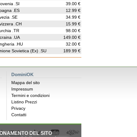
lovenia .SI
39.00 €
pagna .ES
12.99 €
vezia .SE
34.99 €
vizzera .CH
15.99 €
urchia .TR
98.00 €
craina .UA
149.00 €
ngheria .HU
32.00 €
nione Sovietica (Ex) .SU
189.99 €
DominiOK
Mappa del sito
Impressum
Termini e condizioni
Listino Prezzi
Privacy
Contatti
IONAMENTO DEL SITO