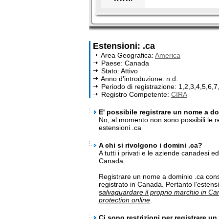
Estensioni: .ca
Area Geografica:
America
Paese: Canada
Stato: Attivo
Anno d'introduzione: n.d.
Periodo di registrazione: 1,2,3,4,5,6,7
Registro Competente:
CIRA
E' possibile registrare un nome a dom
No, al momento non sono possibili le re
estensioni .ca
A chi si rivolgono i domini .ca?
A tutti i privati e le aziende canadesi e
Canada.
Registrare un nome a dominio .ca cons
registrato in Canada. Pertanto l'estens
salvaguardare il proprio marchio in C
protection online
.
Ci sono restrizioni per registrare u