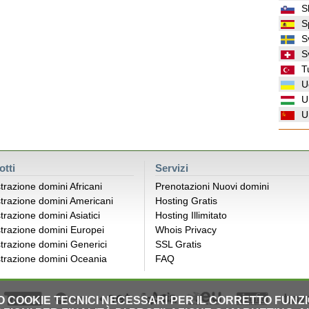
S
S
S
S
T
U
U
U
otti
Servizi
trazione domini Africani
Prenotazioni Nuovi domini
trazione domini Americani
Hosting Gratis
trazione domini Asiatici
Hosting Illimitato
trazione domini Europei
Whois Privacy
trazione domini Generici
SSL Gratis
trazione domini Oceania
FAQ
LO COOKIE TECNICI NECESSARI PER IL CORRETTO FUNZ