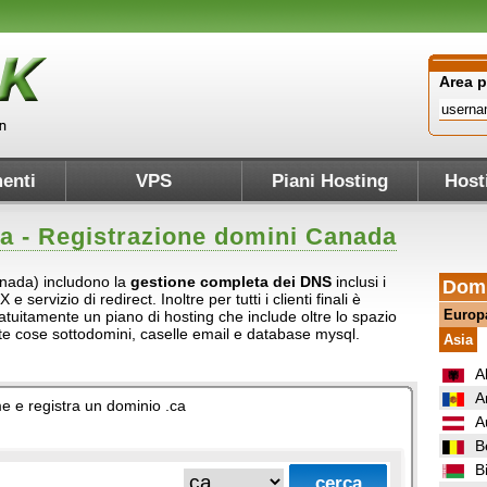
Area 
enti
VPS
Piani Hosting
Host
a
- Registrazione domini Canada
Canada) includono la
gestione completa dei DNS
inclusi i
Domi
servizio di redirect. Inoltre per tutti i clienti finali è
Europ
atuitamente un piano di hosting che include oltre lo spazio
ante cose sottodomini, caselle email e database mysql.
Asia
A
A
me e registra un dominio .ca
A
B
B
.