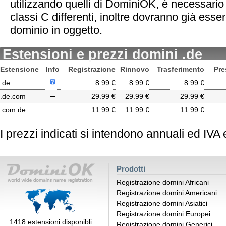
utilizzando quelli di DominiOK, è necessario
classi C differenti, inoltre dovranno già esser
dominio in oggetto.
Estensioni e prezzi domini .de
Estensione
Info
Registrazione
Rinnovo
Trasferimento
Pre
.de
8.99 €
8.99 €
8.99 €
.de.com
─
29.99 €
29.99 €
29.99 €
.com.de
─
11.99 €
11.99 €
11.99 €
I prezzi indicati si intendono annuali ed IVA
Prodotti
Registrazione domini Africani
Registrazione domini Americani
Registrazione domini Asiatici
Registrazione domini Europei
1418 estensioni disponibli
Registrazione domini Generici