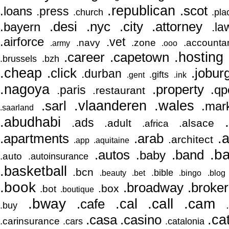
.republican
.scot
.loans
.press
.church
.pla
.nyc
.desi
.city
.attorney
.bayern
.la
.airforce
.vet
.navy
.zone
.accounta
.army
.ooo
.hosting
.career
.capetown
.brussels
.bzh
.cheap
.click
.jobur
.durban
.gifts
.gent
.ink
.nagoya
.property
.qp
.paris
.restaurant
.vlaanderen
.sarl
.wales
.mar
.saarland
.abudhabi
.ads
.adult
.alsace
.africa
.apartments
.a
.arab
.architect
.app
.aquitaine
.b
.autos
.band
.baby
.auto
.autoinsurance
.basketball
.bcn
.bible
.beauty
.bet
.bingo
.blog
.book
.broadway
.broker
.box
.bot
.boutique
.bway
.cal
.call
.cam
.cafe
.buy
.casa
.casino
.ca
.carinsurance
.cars
.catalonia