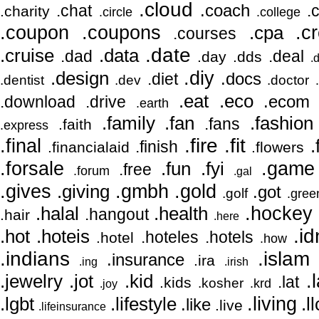
.cloud
.coach
.chat
.
.charity
.circle
.college
.coupon
.coupons
.c
.cpa
.courses
.date
.cruise
.data
.dad
.deal
.day
.dds
.
.diy
.design
.docs
.diet
.dentist
.dev
.doctor
.eco
.eat
.ecom
.download
.drive
.earth
.fan
.family
.fashion
.fans
.faith
.express
.final
.fire
.fit
.
.finish
.financialaid
.flowers
.forsale
.game
.fun
.fyi
.free
.forum
.gal
.gives
.gmbh
.gold
.giving
.got
.golf
.gree
.halal
.hockey
.health
.hangout
.hair
.here
.id
.hoteis
.hot
.hoteles
.hotels
.hotel
.how
.indians
.islam
.insurance
.ira
.ing
.irish
.jewelry
.kid
.
.jot
.lat
.kids
.kosher
.krd
.joy
.living
.ll
.lgbt
.lifestyle
.like
.live
.lifeinsurance