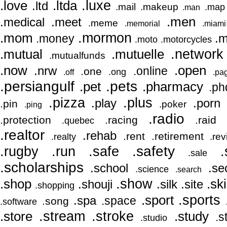
.luxe
.love
.ltda
.ltd
.mail
.makeup
.map
.man
.men
.medical
.meet
.meme
.memorial
.miami
.mormon
.mom
.
.money
.moto
.motorcycles
.network
.mutual
.mutuelle
.mutualfunds
.now
.open
.nrw
.online
.one
.ong
.off
.pa
.persiangulf
.pets
.pet
.pharmacy
.ph
.pizza
.plus
.play
.porn
.pin
.poker
.ping
.radio
.protection
.racing
.raid
.quebec
.realtor
.rehab
.rent
.retirement
.re
.realty
.run
.safety
.
.rugby
.safe
.sale
.scholarships
.school
.se
.science
.search
.shop
.show
.ski
.shouji
.silk
.site
.shopping
.sports
.sport
.spa
.space
.song
.software
.store
.stream
.stroke
.study
.s
.studio