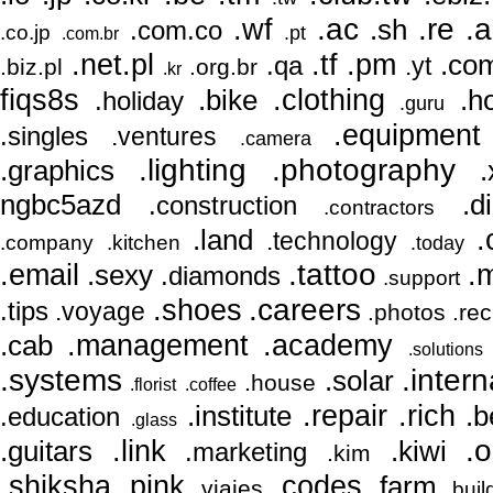
.wf
.ac
.re
.
.sh
.com.co
.co.jp
.pt
.com.br
.net.pl
.pm
.tf
.co
.qa
.yt
.biz.pl
.org.br
.kr
.clothing
fiqs8s
.bike
.h
.holiday
.guru
.equipment
.singles
.ventures
.camera
.lighting
.photography
.graphics
.
ngbc5azd
.d
.construction
.contractors
.
.land
.technology
.company
.kitchen
.today
.tattoo
.email
.
.sexy
.diamonds
.support
.shoes
.careers
.tips
.voyage
.photos
.re
.academy
.management
.cab
.solutions
.systems
.intern
.solar
.house
.florist
.coffee
.repair
.rich
.institute
.b
.education
.glass
.o
.guitars
.link
.kiwi
.marketing
.kim
.pink
.shiksha
.codes
.farm
.viajes
.buil