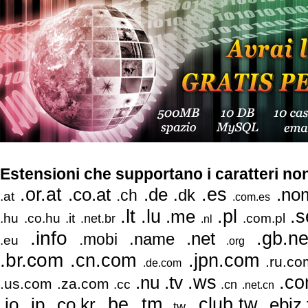
Estensioni che supportano i caratteri no
.or.at
.es
.co.at
.no
.de
.dk
.ch
.at
.com.es
.lt
.pl
.s
.lu
.me
.hu
.co.hu
.it
.com.pl
.net.br
.nl
.info
.gb.ne
.net
.name
.mobi
.eu
.org
.br.com
.cn.com
.jpn.com
.ru.c
.de.com
.co
.tv
.ws
.nu
.us.com
.za.com
.cc
.cn
.net.cn
.be
.io
.co.kr
.tm
.club.tw
.ebiz
.jp
.tw