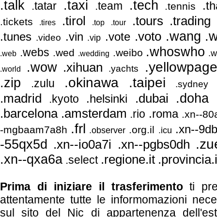
.talk
.taxi
.tech
.th
.tatar
.team
.tennis
.tirol
.trading
.tours
.tickets
.tires
.top
.tour
.wang
.voto
.
.tunes
.vin
.vote
.video
.vip
.whoswho
.webs
.wed
.weibo
.w
.web
.wedding
.yellowpag
.wow
.xihuan
.yachts
.world
.okinawa
.taipei
.zip
.zulu
.sydney
.doha
.madrid
.dubai
.helsinki
.kyoto
.barcelona
.amsterdam
.roma
.rio
.xn--80
.frl
.xn--9d
-mgbaam7a8h
.org.il
.observer
.icu
-55qx5d
.zu
.xn--pgbs0dh
.xn--io0a7i
.xn--qxa6a
.regione.it
.provincia.i
.select
Prima di iniziare il trasferimento
ti pr
attentamente tutte le informomazioni nece
sul sito del Nic di appartenenza dell'es