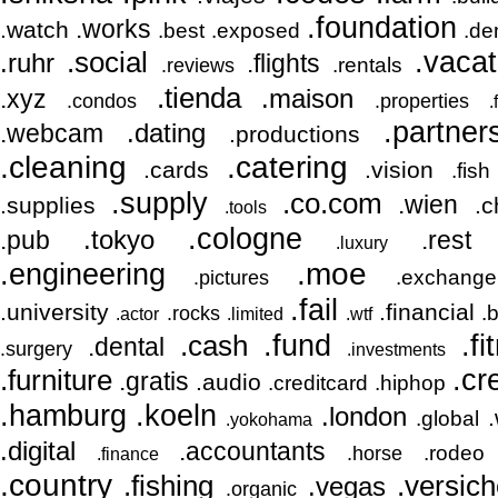
.foundation
.works
.watch
.best
.exposed
.de
.vacat
.social
.ruhr
.flights
.rentals
.reviews
.tienda
.maison
.xyz
.condos
.properties
.
.partner
.dating
.webcam
.productions
.cleaning
.catering
.cards
.vision
.fish
.supply
.co.com
.wien
.supplies
.c
.tools
.cologne
.tokyo
.pub
.rest
.luxury
.engineering
.moe
.exchange
.pictures
.fail
.university
.financial
.
.rocks
.actor
.limited
.wtf
.fi
.cash
.fund
.dental
.surgery
.investments
.furniture
.cr
.gratis
.audio
.creditcard
.hiphop
.hamburg
.koeln
.london
.global
.yokohama
.digital
.accountants
.rodeo
.horse
.finance
.country
.fishing
.versic
.vegas
.organic