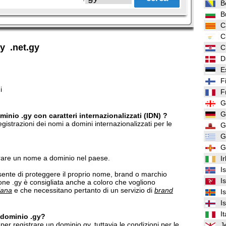
B
B
C
C
gy .net.gy
C
D
E
F
i
F
G
G
inio .gy con caratteri internazionalizzati (IDN) ?
gistrazioni dei nomi a domini internazionalizzati per le
G
G
G
trare un nome a dominio nel paese.
I
I
ente di proteggere il proprio nome, brand o marchio
I
ione .gy è consigliata anche a coloro che vogliono
iana
e che necessitano pertanto di un servizio di
brand
I
I
It
n dominio .gy?
er registrare un dominio.gy, tuttavia le condizioni per le
J