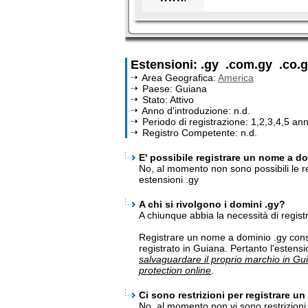
Estensioni: .gy .com.gy .co.
Area Geografica:
America
Paese: Guiana
Stato: Attivo
Anno d'introduzione: n.d.
Periodo di registrazione: 1,2,3,4,5 ann
Registro Competente: n.d.
E' possibile registrare un nome a dom
No, al momento non sono possibili le re
estensioni .gy
A chi si rivolgono i domini .gy?
A chiunque abbia la necessità di regis
Registrare un nome a dominio .gy cons
registrato in Guiana. Pertanto l'estens
salvaguardare il proprio marchio in Gu
protection online
.
Ci sono restrizioni per registrare u
No, al momento non vi sono restrizioni p