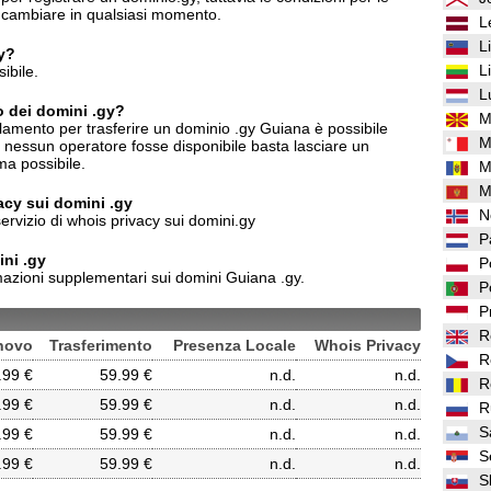
o cambiare in qualsiasi momento.
L
L
gy?
L
ibile.
L
o dei domini .gy?
M
lamento per trasferire un dominio .gy Guiana è possibile
M
o nessun operatore fosse disponibile basta lasciare un
ma possibile.
M
M
vacy sui domini .gy
N
ervizio di whois privacy sui domini.gy
P
ni .gy
P
azioni supplementari sui domini Guiana .gy.
P
P
R
novo
Trasferimento
Presenza Locale
Whois Privacy
R
.99 €
59.99 €
n.d.
n.d.
R
.99 €
59.99 €
n.d.
n.d.
R
S
.99 €
59.99 €
n.d.
n.d.
S
.99 €
59.99 €
n.d.
n.d.
S