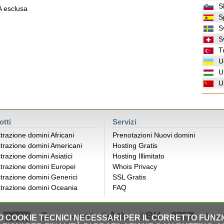
S
VA esclusa
S
S
S
T
U
U
U
otti
Servizi
trazione domini Africani
Prenotazioni Nuovi domini
trazione domini Americani
Hosting Gratis
trazione domini Asiatici
Hosting Illimitato
trazione domini Europei
Whois Privacy
trazione domini Generici
SSL Gratis
trazione domini Oceania
FAQ
LO COOKIE TECNICI NECESSARI PER IL CORRETTO FUNZ