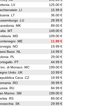
ettonia .LV
125.00 €
iechtenstein .LI
15.99 €
ituania .LT
36.00 €
ussemburgo .LU
28.99 €
acedonia .MK
89.00 €
alta .MT
149.00 €
oldavia .MD
109.00 €
ontenegro .ME
11.99 €
orvegia .NO
19.99 €
aesi Bassi .NL
14.99 €
olonia .PL
29.00 €
ortogallo .PT
44.99 €
rinc. di Monaco .MC
199.00 €
egno Unito .UK
10.99 €
epubblica Ceca .CZ
19.99 €
omania .RO
39.99 €
ussia .RU
84.99 €
an Marino .SM
199.00 €
erbia .RS
89.00 €
lovacchia .SK
29.99 €