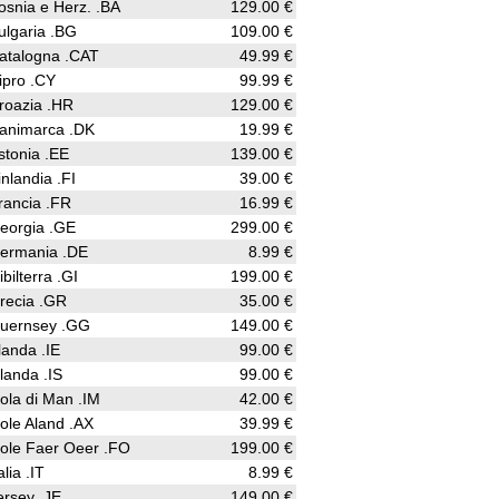
osnia e Herz. .BA
129.00 €
ulgaria .BG
109.00 €
atalogna .CAT
49.99 €
ipro .CY
99.99 €
roazia .HR
129.00 €
animarca .DK
19.99 €
stonia .EE
139.00 €
inlandia .FI
39.00 €
rancia .FR
16.99 €
eorgia .GE
299.00 €
ermania .DE
8.99 €
ibilterra .GI
199.00 €
recia .GR
35.00 €
uernsey .GG
149.00 €
rlanda .IE
99.00 €
slanda .IS
99.00 €
sola di Man .IM
42.00 €
sole Aland .AX
39.99 €
sole Faer Oeer .FO
199.00 €
alia .IT
8.99 €
ersey .JE
149.00 €