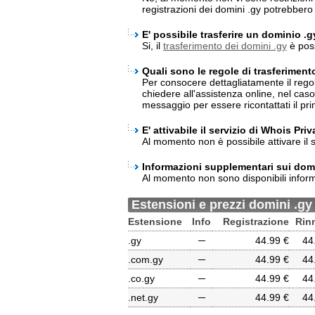
registrazioni dei domini .gy potrebber
E' possibile trasferire un dominio .
Si, il
trasferimento dei domini .gy
è poss
Quali sono le regole di trasferiment
Per consocere dettagliatamente il rego
chiedere all'assistenza online, nel cas
messaggio per essere ricontattati il pri
E' attivabile il servizio di Whois Pri
Al momento non è possibile attivare il s
Informazioni supplementari sui domi
Al momento non sono disponibili inform
Estensioni e prezzi domini .gy
Estensione
Info
Registrazione
Rin
.gy
─
44.99 €
44
.com.gy
─
44.99 €
44
.co.gy
─
44.99 €
44
.net.gy
─
44.99 €
44