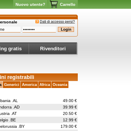
Nuovo utente?
Carrello
personale
Dati di accesso persi?
ing gratis
Rivenditori
ni registrabili
a
Generici
America
Africa
Oceania
lbania .AL
49.00 €
ndorra .AD
39.99 €
ustria .AT
20.50 €
elgio .BE
12.99 €
ielorussia .BY
179.00 €