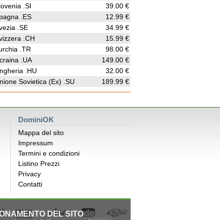
lovenia .SI
39.00 €
pagna .ES
12.99 €
vezia .SE
34.99 €
vizzera .CH
15.99 €
urchia .TR
98.00 €
craina .UA
149.00 €
ngheria .HU
32.00 €
nione Sovietica (Ex) .SU
189.99 €
DominiOK
Mappa del sito
Impressum
Termini e condizioni
Listino Prezzi
Privacy
Contatti
IONAMENTO DEL SITO