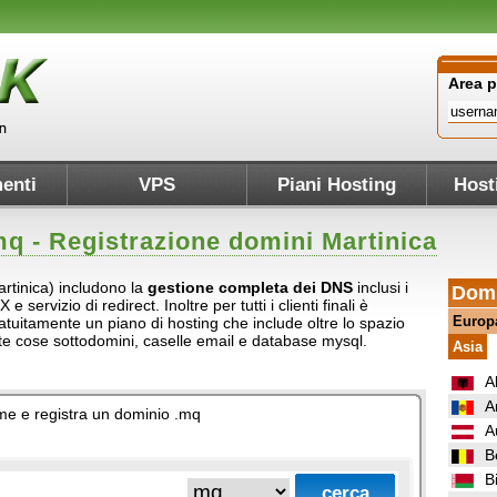
Area 
enti
VPS
Piani Hosting
Host
mq
- Registrazione domini Martinica
artinica) includono la
gestione completa dei DNS
inclusi i
Domi
servizio di redirect. Inoltre per tutti i clienti finali è
Europ
atuitamente un piano di hosting che include oltre lo spazio
ante cose sottodomini, caselle email e database mysql.
Asia
A
A
nome e registra un dominio .mq
A
B
B
.