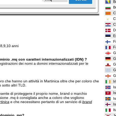
B
B
C
C
C
D
E
F
,8,9,10 anni
F
G
G
minio .mq con caratteri internazionalizzati (IDN) ?
gistrazioni dei nomi a domini internazionalizzati per le
G
G
G
loro che hanno un attività in Martinica oltre che per coloro che
I
sotto altri TLD.
I
I
ente di proteggere il proprio nome, brand o marchio
ensione .mq è consigliata anche a coloro che vogliono
I
tinica
e che necessitano pertanto di un servizio di
brand
I
It
n dominio .mq?
J