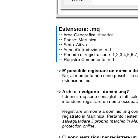
Estensioni: .mq
Area Geografica:
America
Paese: Martinica
Stato: Attivo
Anno d'introduzione: n.d.
Periodo di registrazione: 1,2,3,4,5,6,7
Registro Competente: n.d.
E' possibile registrare un nome a do
No, al momento non sono possibili le re
estensioni .mq
A chi si rivolgono i domini .mq?
I domini .mq sono consigliati a tutti co
intendono registrare un nome occupato 
Registrare un nome a dominio .mq cons
registrato in Martinica. Pertanto l'est
salvaguardare il proprio marchio in Mar
protection online
.
Ci sono restrizioni per registrare u