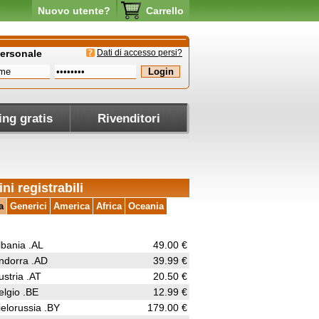
Nuovo utente?
Carrello
personale
Dati di accesso persi?
ing gratis
Rivenditori
ni registrabili
a
Generici
America
Africa
Oceania
lbania .AL
49.00 €
ndorra .AD
39.99 €
ustria .AT
20.50 €
elgio .BE
12.99 €
ielorussia .BY
179.00 €