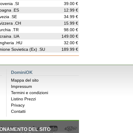
lovenia .SI
39.00 €
pagna .ES
12.99 €
vezia .SE
34.99 €
vizzera .CH
15.99 €
urchia .TR
98.00 €
craina .UA
149.00 €
ngheria .HU
32.00 €
nione Sovietica (Ex) .SU
189.99 €
DominiOK
Mappa del sito
Impressum
Termini e condizioni
Listino Prezzi
Privacy
Contatti
IONAMENTO DEL SITO