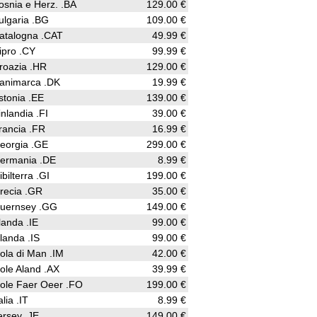
osnia e Herz. .BA
129.00 €
ulgaria .BG
109.00 €
atalogna .CAT
49.99 €
ipro .CY
99.99 €
roazia .HR
129.00 €
animarca .DK
19.99 €
stonia .EE
139.00 €
inlandia .FI
39.00 €
rancia .FR
16.99 €
eorgia .GE
299.00 €
ermania .DE
8.99 €
ibilterra .GI
199.00 €
recia .GR
35.00 €
uernsey .GG
149.00 €
rlanda .IE
99.00 €
slanda .IS
99.00 €
sola di Man .IM
42.00 €
sole Aland .AX
39.99 €
sole Faer Oeer .FO
199.00 €
alia .IT
8.99 €
ersey .JE
149.00 €