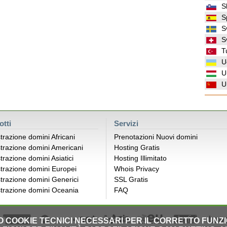
S
S
S
S
T
U
U
U
otti
Servizi
trazione domini Africani
Prenotazioni Nuovi domini
trazione domini Americani
Hosting Gratis
trazione domini Asiatici
Hosting Illimitato
trazione domini Europei
Whois Privacy
trazione domini Generici
SSL Gratis
trazione domini Oceania
FAQ
LO COOKIE TECNICI NECESSARI PER IL CORRETTO FUNZ