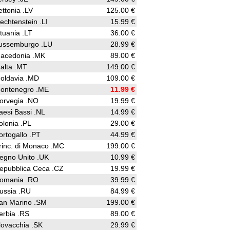
ettonia .LV
125.00 €
iechtenstein .LI
15.99 €
ituania .LT
36.00 €
ussemburgo .LU
28.99 €
acedonia .MK
89.00 €
alta .MT
149.00 €
oldavia .MD
109.00 €
ontenegro .ME
11.99 €
orvegia .NO
19.99 €
aesi Bassi .NL
14.99 €
olonia .PL
29.00 €
ortogallo .PT
44.99 €
rinc. di Monaco .MC
199.00 €
egno Unito .UK
10.99 €
epubblica Ceca .CZ
19.99 €
omania .RO
39.99 €
ussia .RU
84.99 €
an Marino .SM
199.00 €
erbia .RS
89.00 €
lovacchia .SK
29.99 €