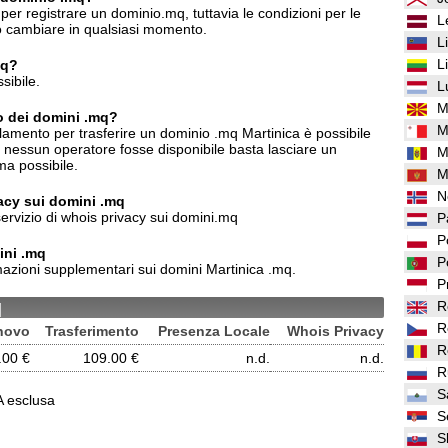
per registrare un dominio.mq, tuttavia le condizioni per le
L
o cambiare in qualsiasi momento.
L
L
mq?
sibile.
L
M
to dei domini .mq?
M
lamento per trasferire un dominio .mq Martinica è possibile
o nessun operatore fosse disponibile basta lasciare un
M
ma possibile.
M
N
ivacy sui domini .mq
servizio di whois privacy sui domini.mq
P
P
ini .mq
P
azioni supplementari sui domini Martinica .mq.
P
q
R
R
novo
Trasferimento
Presenza Locale
Whois Privacy
R
.00 €
109.00 €
n.d.
n.d.
R
S
VA esclusa
S
S