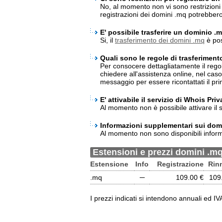
No, al momento non vi sono restrizioni 
registrazioni dei domini .mq potrebber
E' possibile trasferire un dominio .
Si, il
trasferimento dei domini .mq
è pos
Quali sono le regole di trasferimen
Per consocere dettagliatamente il rego
chiedere all'assistenza online, nel cas
messaggio per essere ricontattati il pri
E' attivabile il servizio di Whois Pr
Al momento non è possibile attivare il 
Informazioni supplementari sui dom
Al momento non sono disponibili inform
Estensioni e prezzi domini .m
Estensione
Info
Registrazione
Rin
.mq
─
109.00 €
109
I prezzi indicati si intendono annuali ed I