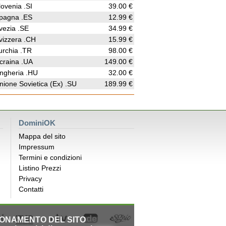
lovenia .SI
39.00 €
pagna .ES
12.99 €
vezia .SE
34.99 €
vizzera .CH
15.99 €
urchia .TR
98.00 €
craina .UA
149.00 €
ngheria .HU
32.00 €
nione Sovietica (Ex) .SU
189.99 €
DominiOK
Mappa del sito
Impressum
Termini e condizioni
Listino Prezzi
Privacy
Contatti
IONAMENTO DEL SITO