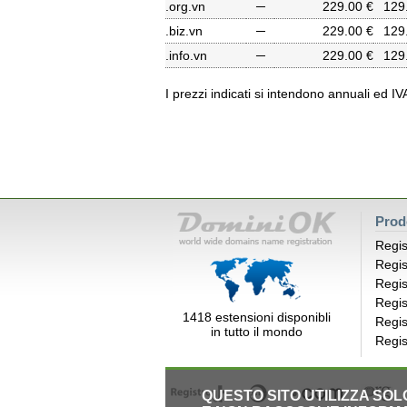
.org.vn
─
229.00 €
129
.biz.vn
─
229.00 €
129
.info.vn
─
229.00 €
129
I prezzi indicati si intendono annuali ed I
Prod
Regis
Regis
Regis
Regis
1418 estensioni disponibli
Regis
in tutto il mondo
Regis
QUESTO SITO UTILIZZA SO