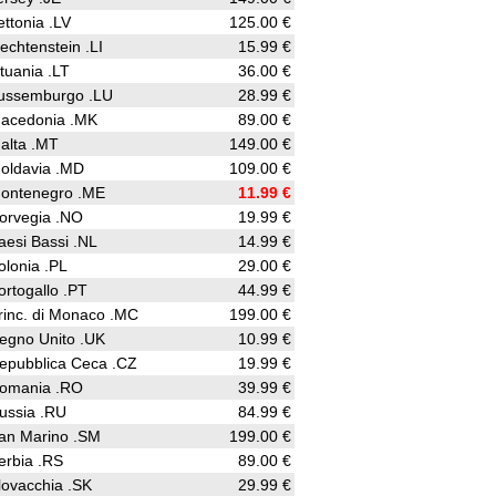
ettonia .LV
125.00 €
iechtenstein .LI
15.99 €
ituania .LT
36.00 €
ussemburgo .LU
28.99 €
acedonia .MK
89.00 €
alta .MT
149.00 €
oldavia .MD
109.00 €
ontenegro .ME
11.99 €
orvegia .NO
19.99 €
aesi Bassi .NL
14.99 €
olonia .PL
29.00 €
ortogallo .PT
44.99 €
rinc. di Monaco .MC
199.00 €
egno Unito .UK
10.99 €
epubblica Ceca .CZ
19.99 €
omania .RO
39.99 €
ussia .RU
84.99 €
an Marino .SM
199.00 €
erbia .RS
89.00 €
lovacchia .SK
29.99 €