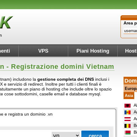
Area 
enti
VPS
Piani Hosting
Host
vn
- Registrazione domini Vietnam
ietnam) includono la
gestione completa dei DNS
inclusi i
Domi
servizio di redirect. Inoltre per tutti i clienti finali è
Europ
atuitamente un piano di hosting che include oltre lo spazio
ante cose sottodomini, caselle email e database mysql.
Asia
A
A
ome e registra un dominio .vn
A
B
B
.