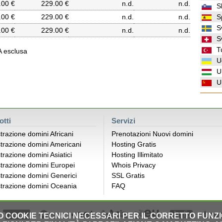
.00 €
229.00 €
n.d.
n.d.
S
.00 €
229.00 €
n.d.
n.d.
S
S
.00 €
229.00 €
n.d.
n.d.
S
T
VA esclusa
U
U
U
otti
Servizi
trazione domini Africani
Prenotazioni Nuovi domini
trazione domini Americani
Hosting Gratis
trazione domini Asiatici
Hosting Illimitato
trazione domini Europei
Whois Privacy
trazione domini Generici
SSL Gratis
trazione domini Oceania
FAQ
LO COOKIE TECNICI NECESSARI PER IL CORRETTO FUNZ