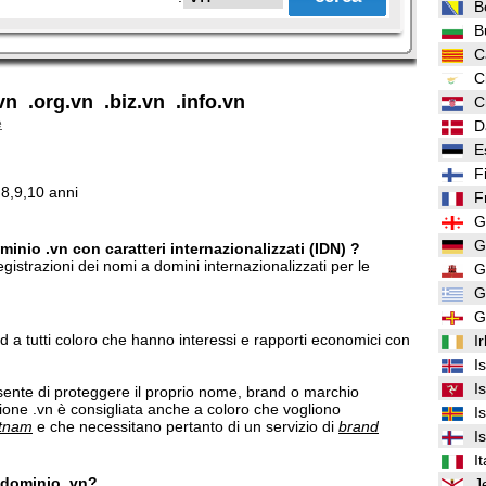
B
B
C
C
vn .org.vn .biz.vn .info.vn
C
e
D
E
F
,8,9,10 anni
F
G
G
inio .vn con caratteri internazionalizzati (IDN) ?
gistrazioni dei nomi a domini internazionalizzati per le
G
G
G
 ed a tutti coloro che hanno interessi e rapporti economici con
I
I
I
ente di proteggere il proprio nome, brand o marchio
sione .vn è consigliata anche a coloro che vogliono
I
etnam
e che necessitano pertanto di un servizio di
brand
I
It
n dominio .vn?
J