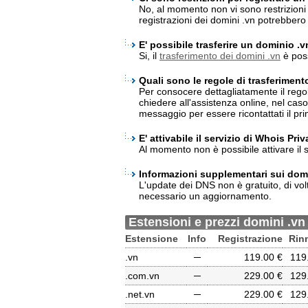
No, al momento non vi sono restrizioni p
registrazioni dei domini .vn potrebber
E' possibile trasferire un dominio .
Si, il
trasferimento dei domini .vn
è poss
Quali sono le regole di trasferiment
Per consocere dettagliatamente il rego
chiedere all'assistenza online, nel cas
messaggio per essere ricontattati il pri
E' attivabile il servizio di Whois Pri
Al momento non è possibile attivare il s
Informazioni supplementari sui domi
L'update dei DNS non è gratuito, di vol
necessario un aggiornamento.
Estensioni e prezzi domini .vn
Estensione
Info
Registrazione
Rin
.vn
─
119.00 €
119
.com.vn
─
229.00 €
129
.net.vn
─
229.00 €
129