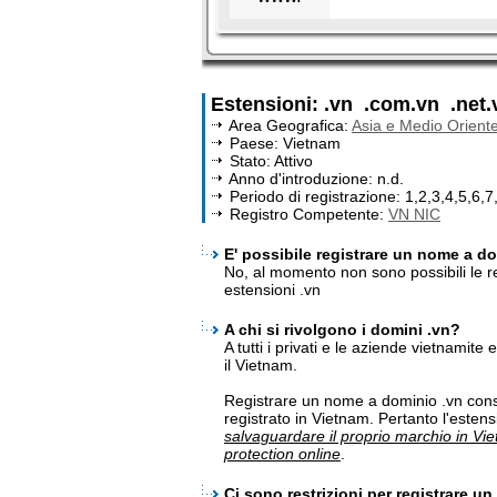
Estensioni: .vn .com.vn .net.
Area Geografica:
Asia e Medio Orient
Paese: Vietnam
Stato: Attivo
Anno d'introduzione: n.d.
Periodo di registrazione: 1,2,3,4,5,6,7
Registro Competente:
VN NIC
E' possibile registrare un nome a dom
No, al momento non sono possibili le re
estensioni .vn
A chi si rivolgono i domini .vn?
A tutti i privati e le aziende vietnamite
il Vietnam.
Registrare un nome a dominio .vn cons
registrato in Vietnam. Pertanto l'esten
salvaguardare il proprio marchio in Vi
protection online
.
Ci sono restrizioni per registrare u