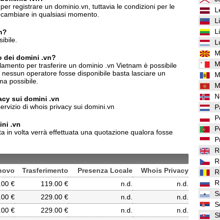
er registrare un dominio.vn, tuttavia le condizioni per le
L
o cambiare in qualsiasi momento.
L
L
vn?
ibile.
L
M
o dei domini .vn?
M
lamento per trasferire un dominio .vn Vietnam è possibile
o nessun operatore fosse disponibile basta lasciare un
M
ma possibile.
M
N
vacy sui domini .vn
ervizio di whois privacy sui domini.vn
P
P
ni .vn
P
ta in volta verrà effettuata una quotazione qualora fosse
P
R
R
novo
Trasferimento
Presenza Locale
Whois Privacy
R
R
.00 €
119.00 €
n.d.
n.d.
S
.00 €
229.00 €
n.d.
n.d.
S
.00 €
229.00 €
n.d.
n.d.
S