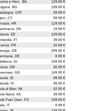
osnia e Herz. .BA
129.00 €
ulgaria .BG
109.00 €
atalogna .CAT
49.99 €
ipro .CY
99.99 €
roazia .HR
129.00 €
animarca .DK
19.99 €
stonia .EE
139.00 €
inlandia .FI
39.00 €
rancia .FR
16.99 €
eorgia .GE
299.00 €
ermania .DE
8.99 €
ibilterra .GI
199.00 €
recia .GR
35.00 €
uernsey .GG
149.00 €
rlanda .IE
99.00 €
slanda .IS
99.00 €
sola di Man .IM
42.00 €
sole Aland .AX
39.99 €
sole Faer Oeer .FO
199.00 €
alia .IT
8.99 €
ersey .JE
149.00 €