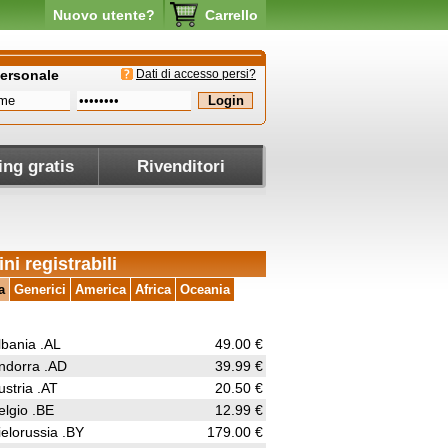
Nuovo utente?
Carrello
personale
Dati di accesso persi?
ing gratis
Rivenditori
ni registrabili
a
Generici
America
Africa
Oceania
lbania .AL
49.00 €
ndorra .AD
39.99 €
ustria .AT
20.50 €
elgio .BE
12.99 €
ielorussia .BY
179.00 €