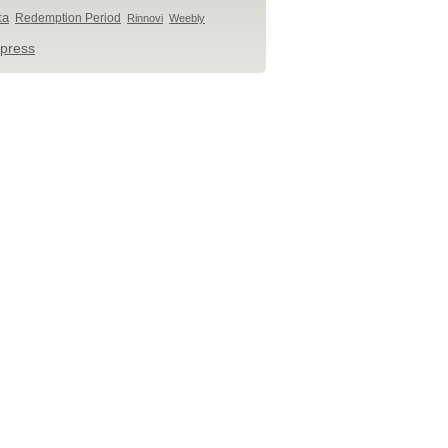
ta
Redemption Period
Rinnovi
Weebly
press