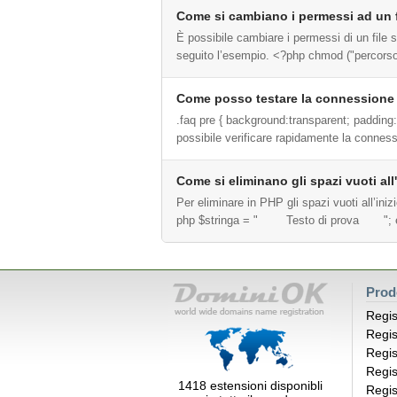
Come si cambiano i permessi ad un f
È possibile cambiare i permessi di un file s
seguito l’esempio. <?php chmod ("percorso/
Come posso testare la connession
.faq pre { background:transparent; paddin
possibile verificare rapidamente la conness
Come si eliminano gli spazi vuoti all'
Per eliminare in PHP gli spazi vuoti all’iniz
php $stringa = " Testo di prova "; e
Prod
Regis
Regis
Regis
Regis
1418 estensioni disponibli
Regis