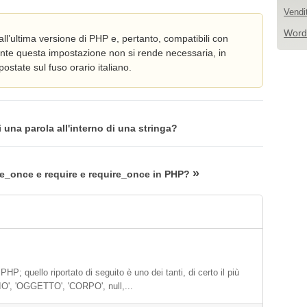
Vendi
Word
ll’ultima versione di PHP e, pertanto, compatibili con
ente questa impostazione non si rende necessaria, in
state sul fuso orario italiano.
 una parola all'interno di una stringa?
»
lude_once e require e require_once in PHP?
PHP; quello riportato di seguito è uno dei tanti, di certo il più
', 'OGGETTO', 'CORPO', null,...