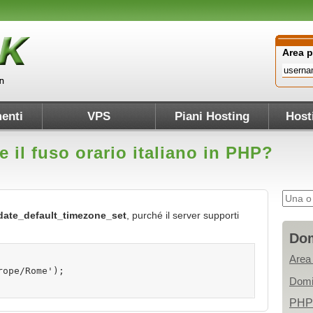
Area 
enti
VPS
Piani Hosting
Host
il fuso orario italiano in PHP?
date_default_timezone_set
, purché il server supporti
Dom
Area
rope/Rome');
Domi
PHP