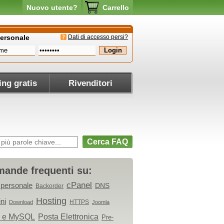
Nuovo utente?
Carrello
personale
Dati di accesso persi?
ing gratis
Rivenditori
Cerca FAQ
ande frequenti su:
cPanel
 personale
DNS
Backorder
Hosting
ni
HTTPS
Download
Joomla
 e MySQL
Posta Elettronica
Pre-