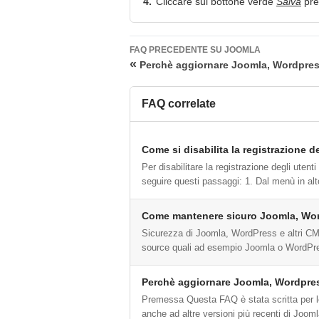
4.
Cliccare sul bottone verde
Salva
pres
FAQ PRECEDENTE SU JOOMLA
«
Perchè aggiornare Joomla, Wordpres
FAQ correlate
Come si disabilita la registrazione d
Per disabilitare la registrazione degli utenti
seguire questi passaggi: 1. Dal menù in alto
Come mantenere sicuro Joomla, Wor
Sicurezza di Joomla, WordPress e altri CM
source quali ad esempio Joomla o WordPres
Perchè aggiornare Joomla, Wordpres
Premessa Questa FAQ è stata scritta per le
anche ad altre versioni più recenti di Joomla