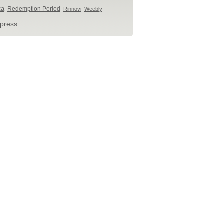
ta
Redemption Period
Rinnovi
Weebly
press