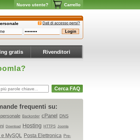
Nuovo utente?
Carrello
personale
Dati di accesso persi?
ing gratis
Rivenditori
Joomla?
Cerca FAQ
ande frequenti su:
cPanel
 personale
DNS
Backorder
Hosting
ni
HTTPS
Download
Joomla
 e MySQL
Posta Elettronica
Pre-