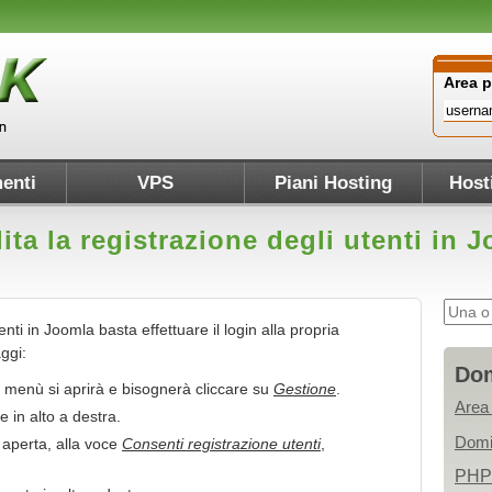
Area 
enti
VPS
Piani Hosting
Host
ita la registrazione degli utenti in 
enti in Joomla basta effettuare il login alla propria
ggi:
Dom
il menù si aprirà e bisognerà cliccare su
Gestione
.
Area
 in alto a destra.
Domi
aperta, alla voce
Consenti registrazione utenti
,
PHP