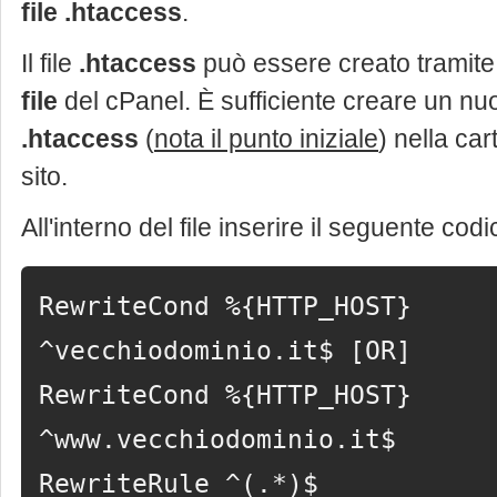
file .htaccess
.
Il file
.htaccess
può essere creato tramite 
file
del cPanel. È sufficiente creare un nu
.htaccess
(
nota il punto iniziale
) nella car
sito.
All'interno del file inserire il seguente codi
RewriteCond %{HTTP_HOST}
^vecchiodominio.it$ [OR]
RewriteCond %{HTTP_HOST}
^www.vecchiodominio.it$
RewriteRule ^(.*)$