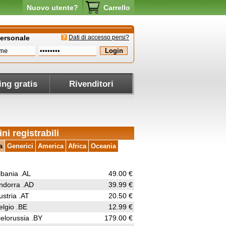
Nuovo utente?
Carrello
personale
Dati di accesso persi?
ing gratis
Rivenditori
ni registrabili
a
Generici
America
Africa
Oceania
lbania .AL
49.00 €
ndorra .AD
39.99 €
ustria .AT
20.50 €
elgio .BE
12.99 €
ielorussia .BY
179.00 €