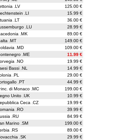
ettonia .LV
125.00 €
iechtenstein .LI
15.99 €
ituania .LT
36.00 €
ussemburgo .LU
28.99 €
acedonia .MK
89.00 €
alta .MT
149.00 €
oldavia .MD
109.00 €
ontenegro .ME
11.99 €
orvegia .NO
19.99 €
aesi Bassi .NL
14.99 €
olonia .PL
29.00 €
ortogallo .PT
44.99 €
rinc. di Monaco .MC
199.00 €
egno Unito .UK
10.99 €
epubblica Ceca .CZ
19.99 €
omania .RO
39.99 €
ussia .RU
84.99 €
an Marino .SM
199.00 €
erbia .RS
89.00 €
lovacchia .SK
29.99 €