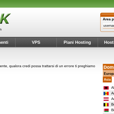
Area 
enti
VPS
Piani Hosting
Host
nte, qualora credi possa trattarsi di un errore ti preghiamo
Domi
Europ
Asia
A
A
A
B
B