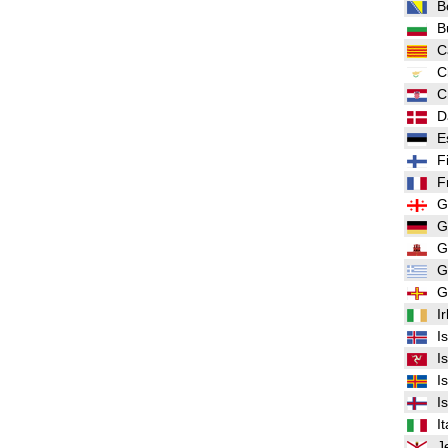
B
B
C
C
C
D
E
F
F
G
G
G
G
G
I
I
I
I
I
It
J