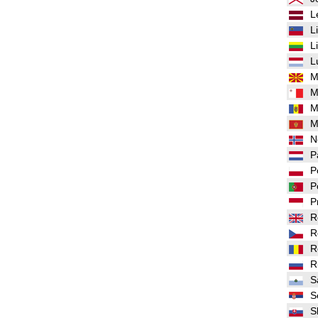
L
L
L
L
M
M
M
M
N
P
P
P
P
R
R
R
R
S
S
S