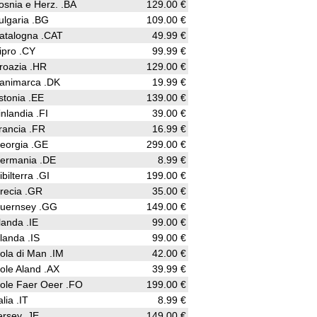
osnia e Herz. .BA
129.00 €
ulgaria .BG
109.00 €
atalogna .CAT
49.99 €
ipro .CY
99.99 €
roazia .HR
129.00 €
animarca .DK
19.99 €
stonia .EE
139.00 €
inlandia .FI
39.00 €
rancia .FR
16.99 €
eorgia .GE
299.00 €
ermania .DE
8.99 €
ibilterra .GI
199.00 €
recia .GR
35.00 €
uernsey .GG
149.00 €
rlanda .IE
99.00 €
slanda .IS
99.00 €
sola di Man .IM
42.00 €
sole Aland .AX
39.99 €
sole Faer Oeer .FO
199.00 €
alia .IT
8.99 €
ersey .JE
149.00 €