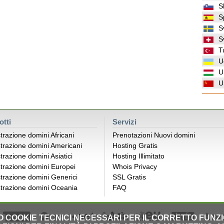
S
S
S
S
T
U
U
U
otti
Servizi
trazione domini Africani
Prenotazioni Nuovi domini
trazione domini Americani
Hosting Gratis
trazione domini Asiatici
Hosting Illimitato
trazione domini Europei
Whois Privacy
trazione domini Generici
SSL Gratis
trazione domini Oceania
FAQ
LO COOKIE TECNICI NECESSARI PER IL CORRETTO FUNZ