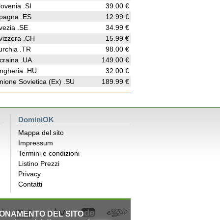
lovenia .SI
39.00 €
pagna .ES
12.99 €
vezia .SE
34.99 €
vizzera .CH
15.99 €
urchia .TR
98.00 €
craina .UA
149.00 €
ngheria .HU
32.00 €
nione Sovietica (Ex) .SU
189.99 €
DominiOK
Mappa del sito
Impressum
Termini e condizioni
Listino Prezzi
Privacy
Contatti
IONAMENTO DEL SITO