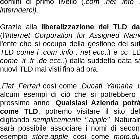
domini di primo livello (
.com .net .info .
internderci).
Grazie alla
liberalizzazione dei TLD d
(l
’Internet Corporation for Assigned N
l'ente che si occupa della gestione dei suf
TLD come i .com .info . net ecc
..) e ccTL
come .it .fr .de ecc..
) dalla suddetta data s
nuovi TLD mai visti fino ad ora.
.Fiat .Ferrari
così come
.Ducat
i .Yamaha
.
alcuni esempi di ciò che si potrebbero 
prossimo anno.
Qualsiasi Azienda potr
come TLD
; potremo visitare il sito de
digitando
semplicemente ".apple".
Natural
sarà possibile associare i nomi di seco
esempio
store.apple
così come
moto.du