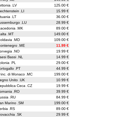
ettonia .LV
125.00 €
iechtenstein .LI
15.99 €
ituania .LT
36.00 €
ussemburgo .LU
28.99 €
acedonia .MK
89.00 €
alta .MT
149.00 €
oldavia .MD
109.00 €
ontenegro .ME
11.99 €
orvegia .NO
19.99 €
aesi Bassi .NL
14.99 €
olonia .PL
29.00 €
ortogallo .PT
44.99 €
rinc. di Monaco .MC
199.00 €
egno Unito .UK
10.99 €
epubblica Ceca .CZ
19.99 €
omania .RO
39.99 €
ussia .RU
84.99 €
an Marino .SM
199.00 €
erbia .RS
89.00 €
lovacchia .SK
29.99 €