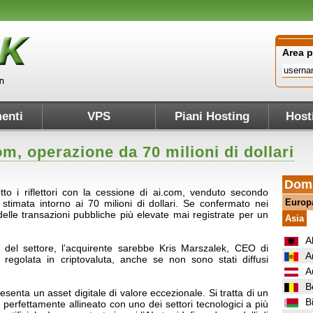
Area 
enti
VPS
Piani Hosting
Host
m, operazione da 70 milioni di dollari
Domi
to i riflettori con la cessione di ai.com, venduto secondo
Europ
a stimata intorno ai 70 milioni di dollari. Se confermato nei
delle transazioni pubbliche più elevate mai registrate per un
Asia
A
 del settore, l’acquirente sarebbe Kris Marszalek, CEO di
A
regolata in criptovaluta, anche se non sono stati diffusi
A
B
esenta un asset digitale di valore eccezionale. Si tratta di un
B
erfettamente allineato con uno dei settori tecnologici a più