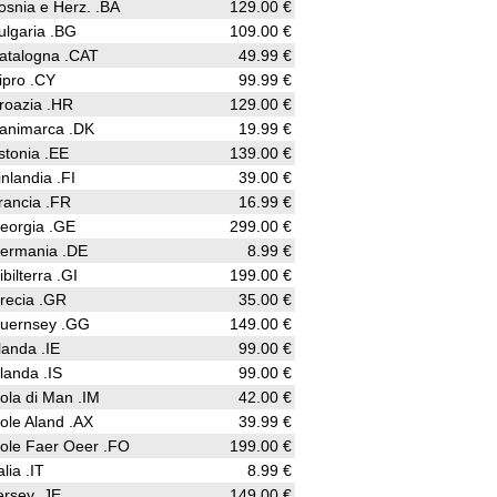
osnia e Herz. .BA
129.00 €
ulgaria .BG
109.00 €
atalogna .CAT
49.99 €
ipro .CY
99.99 €
roazia .HR
129.00 €
animarca .DK
19.99 €
stonia .EE
139.00 €
inlandia .FI
39.00 €
rancia .FR
16.99 €
eorgia .GE
299.00 €
ermania .DE
8.99 €
ibilterra .GI
199.00 €
recia .GR
35.00 €
uernsey .GG
149.00 €
rlanda .IE
99.00 €
slanda .IS
99.00 €
sola di Man .IM
42.00 €
sole Aland .AX
39.99 €
sole Faer Oeer .FO
199.00 €
alia .IT
8.99 €
ersey .JE
149.00 €