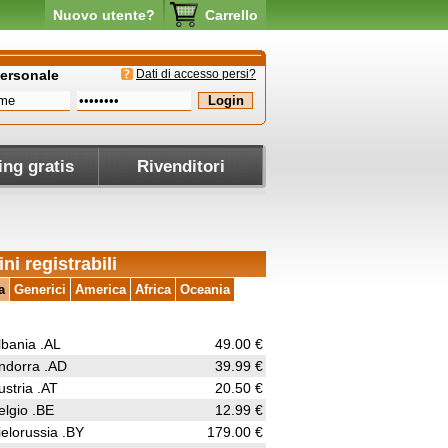
Nuovo utente?
Carrello
personale
Dati di accesso persi?
ing gratis
Rivenditori
ni registrabili
a
Generici
America
Africa
Oceania
lbania .AL
49.00 €
ndorra .AD
39.99 €
ustria .AT
20.50 €
elgio .BE
12.99 €
ielorussia .BY
179.00 €