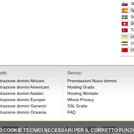
S
S
S
S
T
U
U
U
otti
Servizi
trazione domini Africani
Prenotazioni Nuovi domini
trazione domini Americani
Hosting Gratis
trazione domini Asiatici
Hosting Illimitato
trazione domini Europei
Whois Privacy
trazione domini Generici
SSL Gratis
trazione domini Oceania
FAQ
LO COOKIE TECNICI NECESSARI PER IL CORRETTO FUNZ