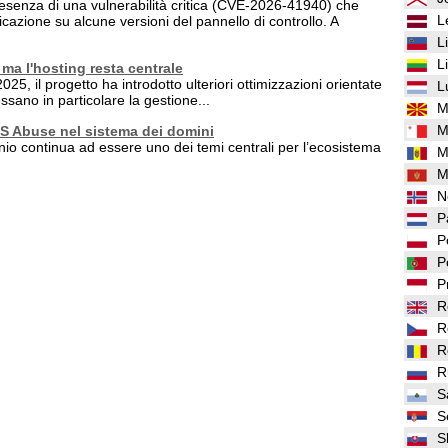
senza di una vulnerabilità critica (CVE-2026-41940) che
L
cazione su alcune versioni del pannello di controllo. A
L
L
ma l'hosting resta centrale
025, il progetto ha introdotto ulteriori ottimizzazioni orientate
L
ssano in particolare la gestione...
M
M
DNS Abuse nel sistema dei domini
nio continua ad essere uno dei temi centrali per l’ecosistema
M
M
N
P
P
P
P
R
R
R
R
S
S
S