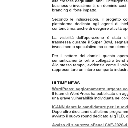
alta crescita degli ultimi anni, l’intelligenz
business e investimenti, un dominio così
branding di forte impatto.
Secondo le indiscrezioni, il progetto c
piattaforma dedicata agli agenti di inte
contenuti ma anche di eseguire attività ope
La visibilità dell’operazione è stata
trasmessa durante il Super Bowl, segnal
investimento speculativo ma come elemento
Per il settore dei domini, questa oper
semanticamente forti e collegati a trend 
Allo stesso tempo, evidenzia come il valo
rappresentare un intero comparto industri
ULTIME NEWS
WordPress: aggiornamento urgente co
Il team di WordPress ha pubblicato un ag
una grave vulnerabilità individuata nel co
ICANN riapre le candidature per i nuovi
Dopo oltre dieci anni dall’ultimo program
avviato il nuovo round dedicato ai gTLD, o
Avviso di sicurezza cPanel CVE-2026-