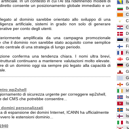
a artificiale. In un contesto in cui l’AI sta ridefinendo modelli di
B
 diretto consente un posizionamento globale immediato e un
B
C
ollegato al dominio sarebbe orientato allo sviluppo di una
C
lligenza artificiale, sistemi in grado non solo di generare
C
rative per conto degli utenti.
D
 ulteriormente amplificata da una campagna promozionale
E
e che il dominio non sarebbe stato acquisito come semplice
F
 centrale di una strategia di lungo periodo.
F
azione conferma una tendenza chiara. I nomi ultra brevi,
G
strutturali continuano a mantenere valutazioni molto elevate.
G
re di un dominio oggi sia sempre più legato alla capacità di
ale.
G
G
G
ntro wp2shell
I
giornamento di sicurezza urgente per correggere wp2shell,
I
re del CMS che potrebbe consentire...
I
 domini personalizzati
I
ma di espansione dei domini Internet, ICANN ha ufficialmente
I
vvero le estensioni dominio...
It
41940
J