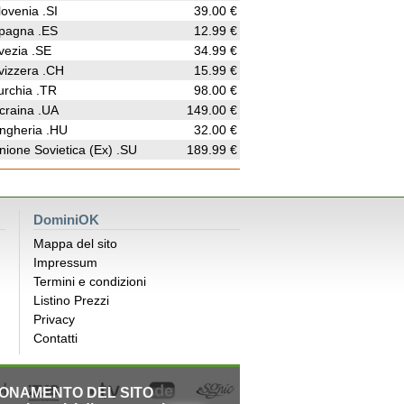
lovenia .SI
39.00 €
pagna .ES
12.99 €
vezia .SE
34.99 €
vizzera .CH
15.99 €
urchia .TR
98.00 €
craina .UA
149.00 €
ngheria .HU
32.00 €
nione Sovietica (Ex) .SU
189.99 €
DominiOK
Mappa del sito
Impressum
Termini e condizioni
Listino Prezzi
Privacy
Contatti
IONAMENTO DEL SITO