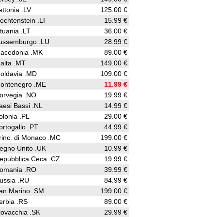
ettonia .LV
125.00 €
iechtenstein .LI
15.99 €
ituania .LT
36.00 €
ussemburgo .LU
28.99 €
acedonia .MK
89.00 €
alta .MT
149.00 €
oldavia .MD
109.00 €
ontenegro .ME
11.99 €
orvegia .NO
19.99 €
aesi Bassi .NL
14.99 €
olonia .PL
29.00 €
ortogallo .PT
44.99 €
rinc. di Monaco .MC
199.00 €
egno Unito .UK
10.99 €
epubblica Ceca .CZ
19.99 €
omania .RO
39.99 €
ussia .RU
84.99 €
an Marino .SM
199.00 €
erbia .RS
89.00 €
lovacchia .SK
29.99 €