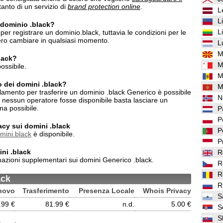
anto di un servizio di
brand protection online
.
L
L
n dominio .black?
L
er registrare un dominio.black, tuttavia le condizioni per le
bero cambiare in qualsiasi momento.
L
M
black?
M
ossibile.
M
o dei domini .black?
M
lamento per trasferire un dominio .black Generico è possibile
N
o nessun operatore fosse disponibile basta lasciare un
ma possibile.
P
P
vacy sui domini .black
P
omini.black
è disponibile.
P
ni .black
R
azioni supplementari sui domini Generico .black.
R
R
ack
R
novo
Trasferimento
Presenza Locale
Whois Privacy
S
.99 €
81.99 €
n.d.
5.00 €
S
S