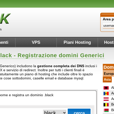
Area 
enti
VPS
Piani Hosting
Host
lack
- Registrazione domini Generici
 (Generico) includono la
gestione completa dei DNS
inclusi i
Domi
servizio di redirect. Inoltre per tutti i clienti finali è
Europ
atuitamente un piano di hosting che include oltre lo spazio
ante cose sottodomini, caselle email e database mysql.
Asia
A
A
o nome e registra un dominio .black
A
B
B
.