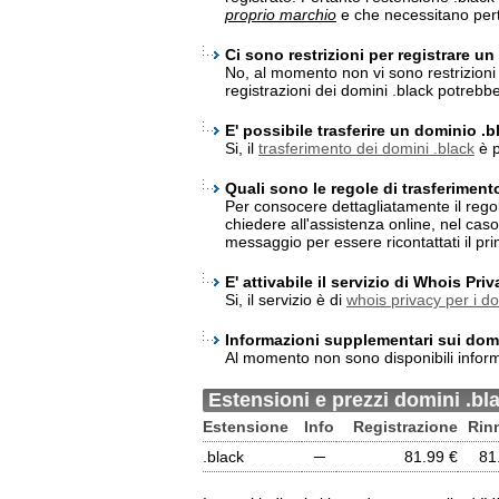
proprio marchio
e che necessitano pert
Ci sono restrizioni per registrare u
No, al momento non vi sono restrizioni p
registrazioni dei domini .black potreb
E' possibile trasferire un dominio .
Si, il
trasferimento dei domini .black
è p
Quali sono le regole di trasferiment
Per consocere dettagliatamente il rego
chiedere all'assistenza online, nel cas
messaggio per essere ricontattati il pri
E' attivabile il servizio di Whois Pri
Si, il servizio è di
whois privacy per i d
Informazioni supplementari sui domi
Al momento non sono disponibili inform
Estensioni e prezzi domini .bl
Estensione
Info
Registrazione
Rin
.black
─
81.99 €
81