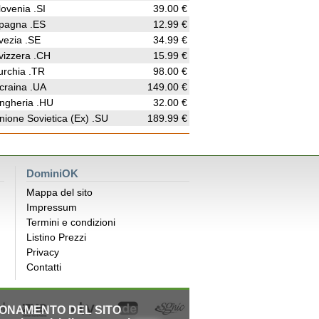
lovenia .SI
39.00 €
pagna .ES
12.99 €
vezia .SE
34.99 €
vizzera .CH
15.99 €
urchia .TR
98.00 €
craina .UA
149.00 €
ngheria .HU
32.00 €
nione Sovietica (Ex) .SU
189.99 €
DominiOK
Mappa del sito
Impressum
Termini e condizioni
Listino Prezzi
Privacy
Contatti
IONAMENTO DEL SITO