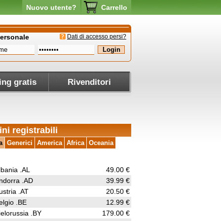
Nuovo utente?
Carrello
personale
Dati di accesso persi?
ing gratis
Rivenditori
ni registrabili
a
Generici
America
Africa
Oceania
lbania .AL
49.00 €
ndorra .AD
39.99 €
ustria .AT
20.50 €
elgio .BE
12.99 €
ielorussia .BY
179.00 €