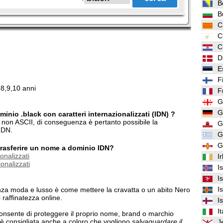
B
B
C
C
C
D
E
F
,8,9,10 anni
F
G
G
inio .black con caratteri internazionalizzati (IDN) ?
ri non ASCII, di conseguenza è pertanto possibile la
G
IDN.
G
G
/trasferire un nome a dominio IDN?
onalizzati
I
onalizzati
I
I
I
nza moda e lusso è come mettere la cravatta o un abito Nero
 raffinatezza online.
I
It
onsente di proteggere il proprio nome, brand o marchio
k è consigliata anche a coloro che vogliono
salvaguardare il
J