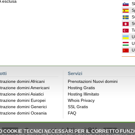
VA esclusa
S
S
S
S
T
U
U
U
otti
Servizi
trazione domini Africani
Prenotazioni Nuovi domini
trazione domini Americani
Hosting Gratis
trazione domini Asiatici
Hosting Illimitato
trazione domini Europei
Whois Privacy
trazione domini Generici
SSL Gratis
trazione domini Oceania
FAQ
LO COOKIE TECNICI NECESSARI PER IL CORRETTO FUNZ