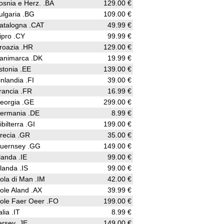
osnia e Herz. .BA
129.00 €
ulgaria .BG
109.00 €
atalogna .CAT
49.99 €
ipro .CY
99.99 €
roazia .HR
129.00 €
animarca .DK
19.99 €
stonia .EE
139.00 €
inlandia .FI
39.00 €
rancia .FR
16.99 €
eorgia .GE
299.00 €
ermania .DE
8.99 €
ibilterra .GI
199.00 €
recia .GR
35.00 €
uernsey .GG
149.00 €
rlanda .IE
99.00 €
slanda .IS
99.00 €
sola di Man .IM
42.00 €
sole Aland .AX
39.99 €
sole Faer Oeer .FO
199.00 €
alia .IT
8.99 €
ersey .JE
149.00 €