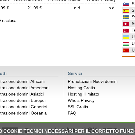
S
.99 €
21.99 €
n.d.
n.d.
S
S
VA esclusa
S
T
U
U
U
otti
Servizi
trazione domini Africani
Prenotazioni Nuovi domini
trazione domini Americani
Hosting Gratis
trazione domini Asiatici
Hosting Illimitato
trazione domini Europei
Whois Privacy
trazione domini Generici
SSL Gratis
trazione domini Oceania
FAQ
LO COOKIE TECNICI NECESSARI PER IL CORRETTO FUNZ