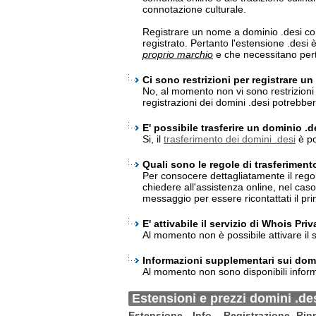
connotazione culturale.
Registrare un nome a dominio .desi co
registrato. Pertanto l'estensione .desi
proprio marchio
e che necessitano pert
Ci sono restrizioni per registrare u
No, al momento non vi sono restrizioni p
registrazioni dei domini .desi potrebb
E' possibile trasferire un dominio .d
Si, il
trasferimento dei domini .desi
è po
Quali sono le regole di trasferiment
Per consocere dettagliatamente il rego
chiedere all'assistenza online, nel cas
messaggio per essere ricontattati il pri
E' attivabile il servizio di Whois Pri
Al momento non è possibile attivare il s
Informazioni supplementari sui domi
Al momento non sono disponibili inform
Estensioni e prezzi domini .de
Estensione
Info
Registrazione
Rin