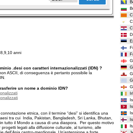
B
B
C
C
C
D
E
F
,8,9,10 anni
F
G
G
inio .desi con caratteri internazionalizzati (IDN) ?
i non ASCII, di conseguenza è pertanto possibile la
G
DN.
G
G
/trasferire un nome a dominio IDN?
onalizzati
I
onalizzati
I
I
I
 connotazione etnica, con il termine “desi” si identifica una
 paesi tra cui India, Pakistan, Bangladesh, Sri Lanka, Bhutan,
I
in tutto il Mondo a causa di una diaspora. Per questo motivo
It
 progetti legati alla diffusione culturale, al turismo, alle
rie dell’Asia centro-merdionale. Un’estensione a forte
J