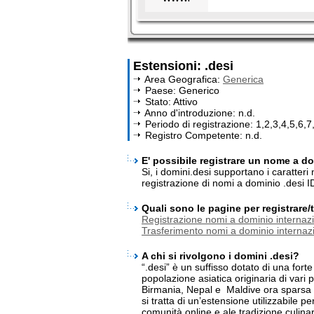
Estensioni: .desi
Area Geografica:
Generica
Paese: Generico
Stato: Attivo
Anno d'introduzione: n.d.
Periodo di registrazione: 1,2,3,4,5,6,7
Registro Competente: n.d.
E' possibile registrare un nome a dom
Si, i domini.desi supportano i caratter
registrazione di nomi a dominio .desi I
Quali sono le pagine per registrare
Registrazione nomi a dominio internazi
Trasferimento nomi a dominio internazi
A chi si rivolgono i domini .desi?
“.desi” è un suffisso dotato di una forte
popolazione asiatica originaria di vari
Birmania, Nepal e Maldive ora sparsa 
si tratta di un’estensione utilizzabile per
comunità online e ale tradizione culina