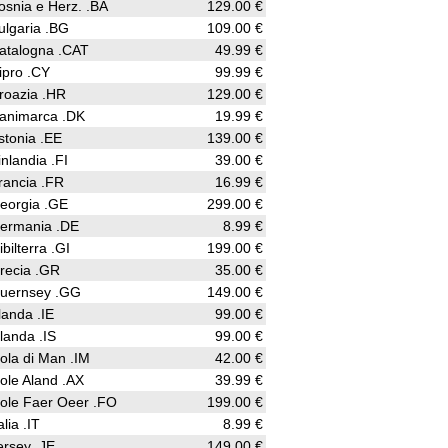
osnia e Herz. .BA
129.00 €
ulgaria .BG
109.00 €
atalogna .CAT
49.99 €
ipro .CY
99.99 €
roazia .HR
129.00 €
animarca .DK
19.99 €
stonia .EE
139.00 €
inlandia .FI
39.00 €
rancia .FR
16.99 €
eorgia .GE
299.00 €
ermania .DE
8.99 €
ibilterra .GI
199.00 €
recia .GR
35.00 €
uernsey .GG
149.00 €
rlanda .IE
99.00 €
slanda .IS
99.00 €
sola di Man .IM
42.00 €
sole Aland .AX
39.99 €
sole Faer Oeer .FO
199.00 €
alia .IT
8.99 €
ersey .JE
149.00 €