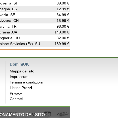
lovenia .SI
39.00 €
pagna .ES
12.99 €
vezia .SE
34.99 €
vizzera .CH
15.99 €
urchia .TR
98.00 €
craina .UA
149.00 €
ngheria .HU
32.00 €
nione Sovietica (Ex) .SU
189.99 €
DominiOK
Mappa del sito
Impressum
Termini e condizioni
Listino Prezzi
Privacy
Contatti
IONAMENTO DEL SITO