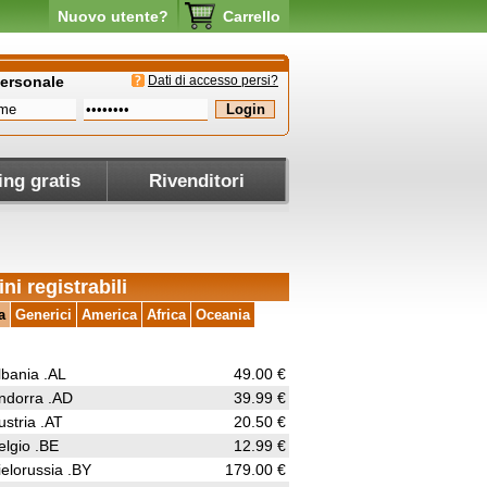
Nuovo utente?
Carrello
personale
Dati di accesso persi?
ing gratis
Rivenditori
ni registrabili
a
Generici
America
Africa
Oceania
lbania .AL
49.00 €
ndorra .AD
39.99 €
ustria .AT
20.50 €
elgio .BE
12.99 €
ielorussia .BY
179.00 €