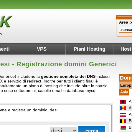
Area 
enti
VPS
Piani Hosting
Host
esi
- Registrazione domini Generici
(Generico) includono la
gestione completa dei DNS
inclusi i
Domi
servizio di redirect. Inoltre per tutti i clienti finali è
Europ
atuitamente un piano di hosting che include oltre lo spazio
ante cose sottodomini, caselle email e database mysql.
Asia
A
A
nome e registra un dominio .desi
A
B
B
.