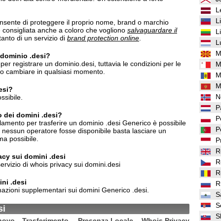
L
L
nsente di proteggere il proprio nome, brand o marchio
 è consigliata anche a coloro che vogliono
salvaguardare il
L
anto di un servizio di
brand protection online
.
L
M
n dominio .desi?
er registrare un dominio.desi, tuttavia le condizioni per le
M
ero cambiare in qualsiasi momento.
M
M
esi?
N
ssibile.
P
o dei domini .desi?
P
lamento per trasferire un dominio .desi Generico è possibile
P
o nessun operatore fosse disponibile basta lasciare un
ma possibile.
P
R
vacy sui domini .desi
R
ervizio di whois privacy sui domini.desi
R
ni .desi
R
azioni supplementari sui domini Generico .desi.
S
S
si
S
novo
Trasferimento
Presenza Locale
Whois Privacy