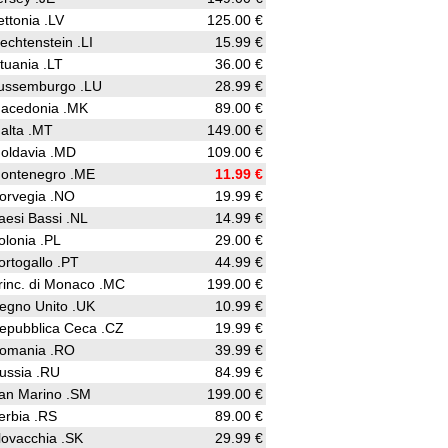
ettonia .LV
125.00 €
iechtenstein .LI
15.99 €
ituania .LT
36.00 €
ussemburgo .LU
28.99 €
acedonia .MK
89.00 €
alta .MT
149.00 €
oldavia .MD
109.00 €
ontenegro .ME
11.99 €
orvegia .NO
19.99 €
aesi Bassi .NL
14.99 €
olonia .PL
29.00 €
ortogallo .PT
44.99 €
rinc. di Monaco .MC
199.00 €
egno Unito .UK
10.99 €
epubblica Ceca .CZ
19.99 €
omania .RO
39.99 €
ussia .RU
84.99 €
an Marino .SM
199.00 €
erbia .RS
89.00 €
lovacchia .SK
29.99 €