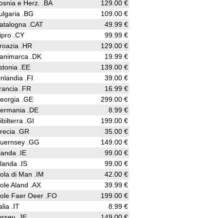
osnia e Herz. .BA
129.00 €
ulgaria .BG
109.00 €
atalogna .CAT
49.99 €
ipro .CY
99.99 €
roazia .HR
129.00 €
animarca .DK
19.99 €
stonia .EE
139.00 €
inlandia .FI
39.00 €
rancia .FR
16.99 €
eorgia .GE
299.00 €
ermania .DE
8.99 €
ibilterra .GI
199.00 €
recia .GR
35.00 €
uernsey .GG
149.00 €
rlanda .IE
99.00 €
slanda .IS
99.00 €
sola di Man .IM
42.00 €
sole Aland .AX
39.99 €
sole Faer Oeer .FO
199.00 €
alia .IT
8.99 €
ersey .JE
149.00 €