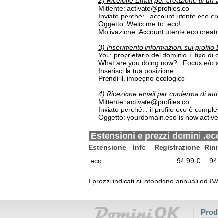
2) Riceione Email per creazione di u
Mittente: activate@profiles.co
Inviato perché: . account utente eco c
Oggetto: Welcome to .eco!
Motivazione: Account utente eco creat
3) Inserimento informazioni sul profil
You: proprietario del dominio + tipo di 
What are you doing now?: Focus e/o azi
Inserisci la tua posizione
Prendi il. impegno ecologico
4) Ricezione email per conferma di att
Mittente: activate@profiles.co
Inviato perché: . il profilo eco è comple
Oggetto: yourdomain.eco is now active
Estensioni e prezzi domini .ec
Estensione
Info
Registrazione
Rin
.eco
─
94.99 €
94
I prezzi indicati si intendono annuali ed I
Prod