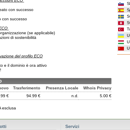
n account ECO
S
reato con successo
S
S
o con successo
S
o ECO
T
organizzazione (se applicabile)
U
oni di sostenibilità
U
U
ivazione del profilo ECO
to e il dominio è ora attivo
!
o
novo
Trasferimento
Presenza Locale
Whois Privacy
.99 €
94.99 €
n.d.
5.00 €
VA esclusa
otti
Servizi