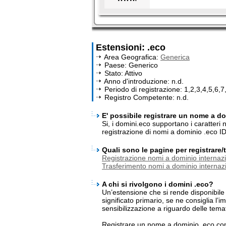
Estensioni: .eco
Area Geografica:
Generica
Paese: Generico
Stato: Attivo
Anno d'introduzione: n.d.
Periodo di registrazione: 1,2,3,4,5,6,7
Registro Competente: n.d.
E' possibile registrare un nome a do
Si, i domini.eco supportano i caratteri
registrazione di nomi a dominio .eco I
Quali sono le pagine per registrare
Registrazione nomi a dominio internazi
Trasferimento nomi a dominio internazi
A chi si rivolgono i domini .eco?
Un’estensione che si rende disponibile p
significato primario, se ne consiglia l’
sensibilizzazione a riguardo delle tema
Registrare un nome a dominio .eco con