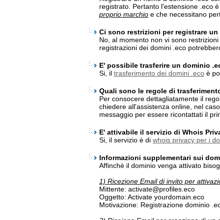
registrato. Pertanto l'estensione .eco 
proprio marchio
e che necessitano pert
Ci sono restrizioni per registrare u
No, al momento non vi sono restrizioni 
registrazioni dei domini .eco potrebbe
E' possibile trasferire un dominio .
Si, il
trasferimento dei domini .eco
è pos
Quali sono le regole di trasferiment
Per consocere dettagliatamente il rego
chiedere all'assistenza online, nel cas
messaggio per essere ricontattati il pri
E' attivabile il servizio di Whois Pri
Si, il servizio è di
whois privacy per i d
Informazioni supplementari sui dom
Affinchè il dominio venga attivato bisog
1) Ricezione Email di invito per attiva
Mittente: activate@profiles.eco
Oggetto: Activate yourdomain.eco
Motivazione: Registrazione dominio .e