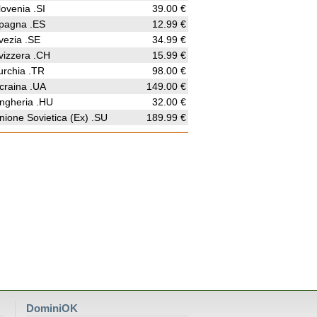
lovenia .SI
39.00 €
pagna .ES
12.99 €
vezia .SE
34.99 €
vizzera .CH
15.99 €
urchia .TR
98.00 €
craina .UA
149.00 €
ngheria .HU
32.00 €
nione Sovietica (Ex) .SU
189.99 €
DominiOK