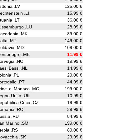
ettonia .LV
125.00 €
iechtenstein .LI
15.99 €
ituania .LT
36.00 €
ussemburgo .LU
28.99 €
acedonia .MK
89.00 €
alta .MT
149.00 €
oldavia .MD
109.00 €
ontenegro .ME
11.99 €
orvegia .NO
19.99 €
aesi Bassi .NL
14.99 €
olonia .PL
29.00 €
ortogallo .PT
44.99 €
rinc. di Monaco .MC
199.00 €
egno Unito .UK
10.99 €
epubblica Ceca .CZ
19.99 €
omania .RO
39.99 €
ussia .RU
84.99 €
an Marino .SM
199.00 €
erbia .RS
89.00 €
lovacchia .SK
29.99 €