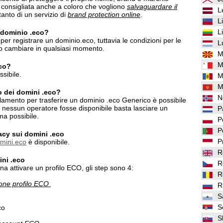
è consigliata anche a coloro che vogliono
salvaguardare il
L
anto di un servizio di
brand protection online
.
L
L
n dominio .eco?
per registrare un dominio.eco, tuttavia le condizioni per le
L
ro cambiare in qualsiasi momento.
M
M
eco?
sibile.
M
M
o dei domini .eco?
N
lamento per trasferire un dominio .eco Generico è possibile
o nessun operatore fosse disponibile basta lasciare un
P
ma possibile.
P
P
vacy sui domini .eco
P
omini.eco
è disponibile.
R
ini .eco
R
na attivare un profilo ECO, gli step sono 4:
R
zione profilo ECO
R
S
S
co
S