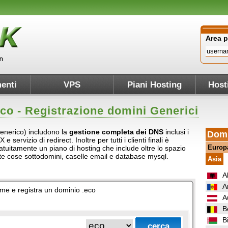
Area 
enti
VPS
Piani Hosting
Host
eco
- Registrazione domini Generici
Generico) includono la
gestione completa dei DNS
inclusi i
Domi
servizio di redirect. Inoltre per tutti i clienti finali è
Europ
atuitamente un piano di hosting che include oltre lo spazio
ante cose sottodomini, caselle email e database mysql.
Asia
A
A
nome e registra un dominio .eco
A
B
B
.