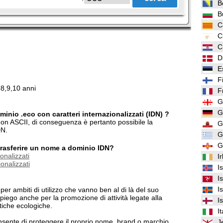
B
B
C
C
C
D
E
F
,8,9,10 anni
F
G
G
minio .eco con caratteri internazionalizzati (IDN) ?
 non ASCII, di conseguenza è pertanto possibile la
G
DN.
G
G
/trasferire un nome a dominio IDN?
onalizzati
I
onalizzati
I
I
I
er ambiti di utilizzo che vanno ben al di là del suo
impiego anche per la promozione di attività legate alla
I
tiche ecologiche.
It
sente di proteggere il proprio nome, brand o marchio
J