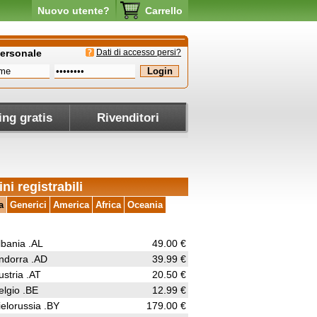
Nuovo utente?
Carrello
personale
Dati di accesso persi?
ing gratis
Rivenditori
ni registrabili
a
Generici
America
Africa
Oceania
lbania .AL
49.00 €
ndorra .AD
39.99 €
ustria .AT
20.50 €
elgio .BE
12.99 €
ielorussia .BY
179.00 €