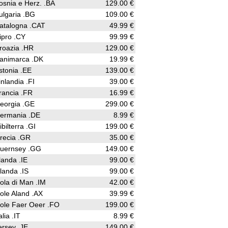
osnia e Herz. .BA
129.00 €
ulgaria .BG
109.00 €
atalogna .CAT
49.99 €
ipro .CY
99.99 €
roazia .HR
129.00 €
animarca .DK
19.99 €
stonia .EE
139.00 €
inlandia .FI
39.00 €
rancia .FR
16.99 €
eorgia .GE
299.00 €
ermania .DE
8.99 €
ibilterra .GI
199.00 €
recia .GR
35.00 €
uernsey .GG
149.00 €
rlanda .IE
99.00 €
slanda .IS
99.00 €
sola di Man .IM
42.00 €
sole Aland .AX
39.99 €
sole Faer Oeer .FO
199.00 €
alia .IT
8.99 €
ersey .JE
149.00 €