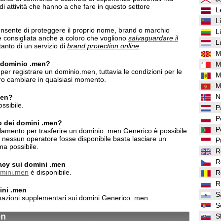
i di attività che hanno a che fare in questo settore
L
L
sente di proteggere il proprio nome, brand o marchio
L
 è consigliata anche a coloro che vogliono
salvaguardare il
L
anto di un servizio di
brand protection online
.
M
n dominio .men?
M
per registrare un dominio.men, tuttavia le condizioni per le
M
ero cambiare in qualsiasi momento.
M
N
men?
ssibile.
P
P
to dei domini .men?
P
lamento per trasferire un dominio .men Generico è possibile
o nessun operatore fosse disponibile basta lasciare un
P
ma possibile.
R
R
ivacy sui domini .men
omini.men
è disponibile.
R
R
ini .men
S
mazioni supplementari sui domini Generico .men.
S
en
S