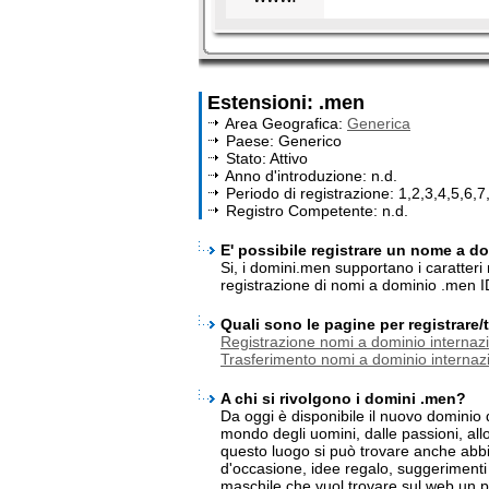
Estensioni: .men
Area Geografica:
Generica
Paese: Generico
Stato: Attivo
Anno d'introduzione: n.d.
Periodo di registrazione: 1,2,3,4,5,6,7
Registro Competente: n.d.
E' possibile registrare un nome a do
Si, i domini.men supportano i caratteri
registrazione di nomi a dominio .men 
Quali sono le pagine per registrare
Registrazione nomi a dominio internazi
Trasferimento nomi a dominio internazi
A chi si rivolgono i domini .men?
Da oggi è disponibile il nuovo dominio 
mondo degli uomini, dalle passioni, allo
questo luogo si può trovare anche abbi
d'occasione, idee regalo, suggerimenti 
maschile che vuol trovare sul web un 