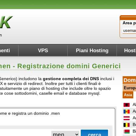
Area 
enti
VPS
Piani Hosting
Host
men
- Registrazione domini Generici
(Generico) includono la
gestione completa dei DNS
inclusi i
Domi
servizio di redirect. Inoltre per tutti i clienti finali è
Europ
atuitamente un piano di hosting che include oltre lo spazio
ante cose sottodomini, caselle email e database mysql.
Asia
A
A
 nome e registra un dominio .men
A
B
B
.