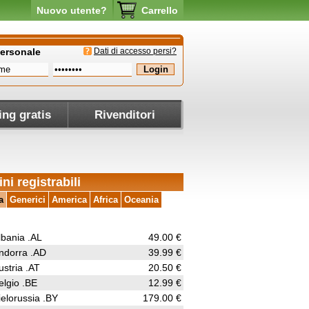
Nuovo utente?
Carrello
personale
Dati di accesso persi?
ing gratis
Rivenditori
ni registrabili
a
Generici
America
Africa
Oceania
lbania .AL
49.00 €
ndorra .AD
39.99 €
ustria .AT
20.50 €
elgio .BE
12.99 €
ielorussia .BY
179.00 €