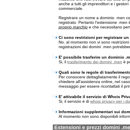
anche a tutti gli imprenditori e i gestor
commerciale.
Registrare un nome a dominio .men con
registrato. Pertanto l'estensione .men
proprio marchio
e che necessitano pert
Ci sono restrizioni per registrare u
No, al momento non vi sono restrizioni 
registrazioni dei domini .men potrebb
E' possibile trasferire un dominio .
Si, il
trasferimento dei domini .men
è po
Quali sono le regole di trasferimen
Per consocere dettagliatamente il rego
chiedere all'assistenza online, nel cas
messaggio per essere ricontattati il pri
E' attivabile il servizio di Whois Pr
Si, il servizio è di
whois privacy per i d
Informazioni supplementari sui dom
Al momento non sono disponibili infor
Estensioni e prezzi domini .m