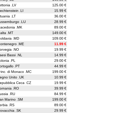
ettonia .LV
125.00 €
iechtenstein .LI
15.99 €
ituania .LT
36.00 €
ussemburgo .LU
28.99 €
acedonia .MK
89.00 €
alta .MT
149.00 €
oldavia .MD
109.00 €
ontenegro .ME
11.99 €
orvegia .NO
19.99 €
aesi Bassi .NL
14.99 €
olonia .PL
29.00 €
ortogallo .PT
44.99 €
rinc. di Monaco .MC
199.00 €
egno Unito .UK
10.99 €
epubblica Ceca .CZ
19.99 €
omania .RO
39.99 €
ussia .RU
84.99 €
an Marino .SM
199.00 €
erbia .RS
89.00 €
lovacchia .SK
29.99 €