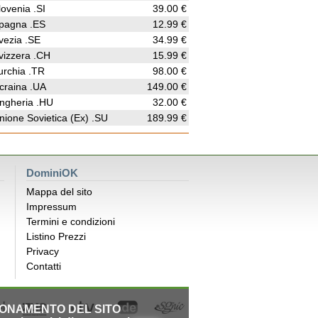
lovenia .SI
39.00 €
pagna .ES
12.99 €
vezia .SE
34.99 €
vizzera .CH
15.99 €
urchia .TR
98.00 €
craina .UA
149.00 €
ngheria .HU
32.00 €
nione Sovietica (Ex) .SU
189.99 €
DominiOK
Mappa del sito
Impressum
Termini e condizioni
Listino Prezzi
Privacy
Contatti
IONAMENTO DEL SITO