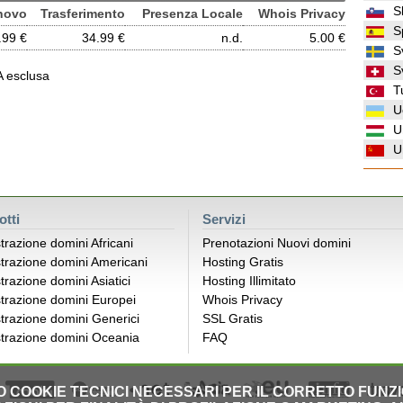
S
novo
Trasferimento
Presenza Locale
Whois Privacy
S
.99 €
34.99 €
n.d.
5.00 €
S
S
VA esclusa
T
U
U
U
otti
Servizi
trazione domini Africani
Prenotazioni Nuovi domini
trazione domini Americani
Hosting Gratis
trazione domini Asiatici
Hosting Illimitato
trazione domini Europei
Whois Privacy
trazione domini Generici
SSL Gratis
trazione domini Oceania
FAQ
LO COOKIE TECNICI NECESSARI PER IL CORRETTO FUNZ