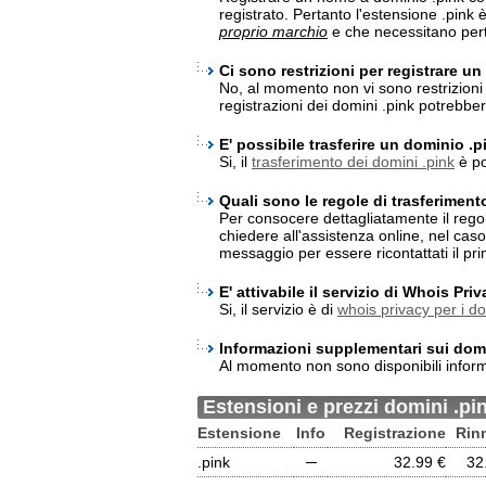
registrato. Pertanto l'estensione .pink
proprio marchio
e che necessitano pert
Ci sono restrizioni per registrare u
No, al momento non vi sono restrizioni p
registrazioni dei domini .pink potrebb
E' possibile trasferire un dominio .
Si, il
trasferimento dei domini .pink
è po
Quali sono le regole di trasferiment
Per consocere dettagliatamente il rego
chiedere all'assistenza online, nel cas
messaggio per essere ricontattati il pri
E' attivabile il servizio di Whois Pri
Si, il servizio è di
whois privacy per i do
Informazioni supplementari sui domi
Al momento non sono disponibili inform
Estensioni e prezzi domini .pi
Estensione
Info
Registrazione
Rin
.pink
─
32.99 €
32