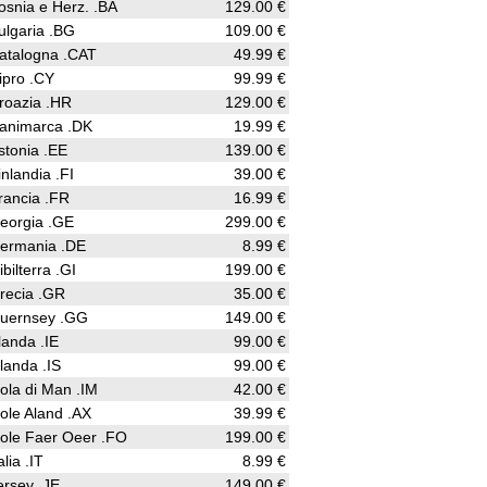
osnia e Herz. .BA
129.00 €
ulgaria .BG
109.00 €
atalogna .CAT
49.99 €
ipro .CY
99.99 €
roazia .HR
129.00 €
animarca .DK
19.99 €
stonia .EE
139.00 €
inlandia .FI
39.00 €
rancia .FR
16.99 €
eorgia .GE
299.00 €
ermania .DE
8.99 €
ibilterra .GI
199.00 €
recia .GR
35.00 €
uernsey .GG
149.00 €
rlanda .IE
99.00 €
slanda .IS
99.00 €
sola di Man .IM
42.00 €
sole Aland .AX
39.99 €
sole Faer Oeer .FO
199.00 €
alia .IT
8.99 €
ersey .JE
149.00 €