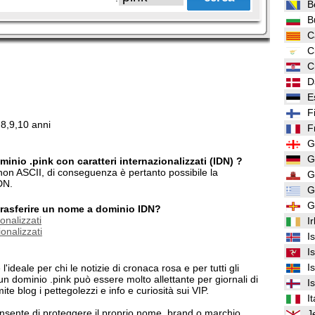
B
B
C
C
C
D
E
F
,8,9,10 anni
F
G
G
inio .pink con caratteri internazionalizzati (IDN) ?
i non ASCII, di conseguenza è pertanto possibile la
G
DN.
G
G
/trasferire un nome a dominio IDN?
onalizzati
I
onalizzati
I
I
I
ideale per chi le notizie di cronaca rosa e per tutti gli
un dominio .pink può essere molto allettante per giornali di
I
te blog i pettegolezzi e info e curiosità sui VIP.
It
nsente di proteggere il proprio nome, brand o marchio
J