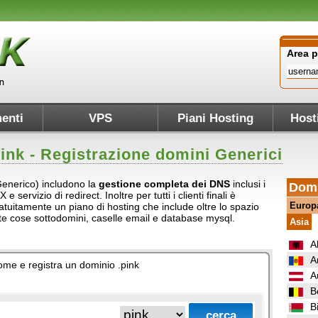
Area 
enti
VPS
Piani Hosting
Host
ink
- Registrazione domini Generici
(Generico) includono la
gestione completa dei DNS
inclusi i
Domi
servizio di redirect. Inoltre per tutti i clienti finali è
Europ
atuitamente un piano di hosting che include oltre lo spazio
ante cose sottodomini, caselle email e database mysql.
Asia
A
A
 nome e registra un dominio .pink
A
B
B
.