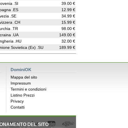
lovenia .SI
39.00 €
pagna .ES
12.99 €
vezia .SE
34.99 €
vizzera .CH
15.99 €
urchia .TR
98.00 €
craina .UA
149.00 €
ngheria .HU
32.00 €
nione Sovietica (Ex) .SU
189.99 €
DominiOK
Mappa del sito
Impressum
Termini e condizioni
Listino Prezzi
Privacy
Contatti
IONAMENTO DEL SITO