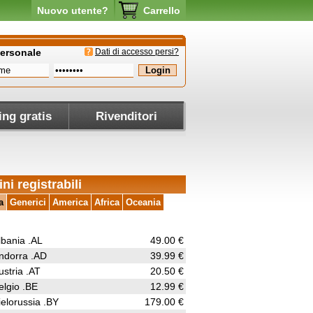
Nuovo utente?
Carrello
personale
Dati di accesso persi?
ing gratis
Rivenditori
ni registrabili
a
Generici
America
Africa
Oceania
lbania .AL
49.00 €
ndorra .AD
39.99 €
ustria .AT
20.50 €
elgio .BE
12.99 €
ielorussia .BY
179.00 €