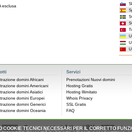
S
VA esclusa
S
S
S
T
U
U
U
otti
Servizi
trazione domini Africani
Prenotazioni Nuovi domini
trazione domini Americani
Hosting Gratis
trazione domini Asiatici
Hosting Illimitato
trazione domini Europei
Whois Privacy
trazione domini Generici
SSL Gratis
trazione domini Oceania
FAQ
LO COOKIE TECNICI NECESSARI PER IL CORRETTO FUNZ