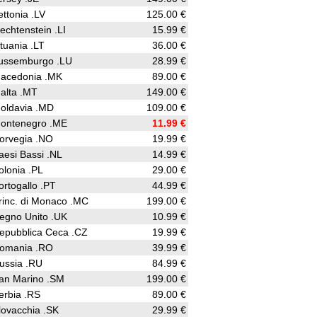
ettonia .LV
125.00 €
iechtenstein .LI
15.99 €
ituania .LT
36.00 €
ussemburgo .LU
28.99 €
acedonia .MK
89.00 €
alta .MT
149.00 €
oldavia .MD
109.00 €
ontenegro .ME
11.99 €
orvegia .NO
19.99 €
aesi Bassi .NL
14.99 €
olonia .PL
29.00 €
ortogallo .PT
44.99 €
rinc. di Monaco .MC
199.00 €
egno Unito .UK
10.99 €
epubblica Ceca .CZ
19.99 €
omania .RO
39.99 €
ussia .RU
84.99 €
an Marino .SM
199.00 €
erbia .RS
89.00 €
lovacchia .SK
29.99 €