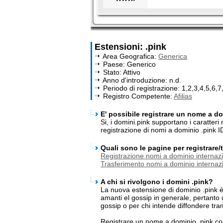
Estensioni: .pink
Area Geografica:
Generica
Paese: Generico
Stato: Attivo
Anno d'introduzione: n.d.
Periodo di registrazione: 1,2,3,4,5,6,7
Registro Competente:
Afilias
E' possibile registrare un nome a dom
Si, i domini.pink supportano i caratter
registrazione di nomi a dominio .pink I
Quali sono le pagine per registrare
Registrazione nomi a dominio internazi
Trasferimento nomi a dominio internazi
A chi si rivolgono i domini .pink?
La nuova estensione di dominio .pink è l'
amanti el gossip in generale, pertanto 
gossip o per chi intende diffondere trami
Registrare un nome a dominio .pink co