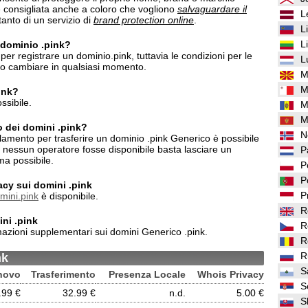
 è consigliata anche a coloro che vogliono
salvaguardare il
L
anto di un servizio di
brand protection online
.
L
L
n dominio .pink?
er registrare un dominio.pink, tuttavia le condizioni per le
L
ero cambiare in qualsiasi momento.
M
M
pink?
ssibile.
M
M
o dei domini .pink?
N
lamento per trasferire un dominio .pink Generico è possibile
o nessun operatore fosse disponibile basta lasciare un
P
ma possibile.
P
P
vacy sui domini .pink
P
mini.pink
è disponibile.
R
ni .pink
R
azioni supplementari sui domini Generico .pink.
R
R
nk
S
novo
Trasferimento
Presenza Locale
Whois Privacy
S
.99 €
32.99 €
n.d.
5.00 €
S