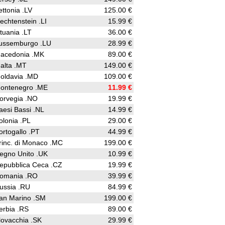
ettonia .LV
125.00 €
iechtenstein .LI
15.99 €
ituania .LT
36.00 €
ussemburgo .LU
28.99 €
acedonia .MK
89.00 €
alta .MT
149.00 €
oldavia .MD
109.00 €
ontenegro .ME
11.99 €
orvegia .NO
19.99 €
aesi Bassi .NL
14.99 €
olonia .PL
29.00 €
ortogallo .PT
44.99 €
rinc. di Monaco .MC
199.00 €
egno Unito .UK
10.99 €
epubblica Ceca .CZ
19.99 €
omania .RO
39.99 €
ussia .RU
84.99 €
an Marino .SM
199.00 €
erbia .RS
89.00 €
lovacchia .SK
29.99 €