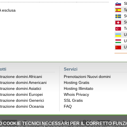
S
S
VA esclusa
S
S
T
U
U
U
otti
Servizi
trazione domini Africani
Prenotazioni Nuovi domini
trazione domini Americani
Hosting Gratis
trazione domini Asiatici
Hosting Illimitato
trazione domini Europei
Whois Privacy
trazione domini Generici
SSL Gratis
trazione domini Oceania
FAQ
LO COOKIE TECNICI NECESSARI PER IL CORRETTO FUNZ