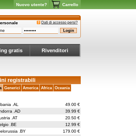
Nuovo utente?
Carrello
personale
Dati di accesso persi?
ing gratis
Rivenditori
ni registrabili
a
Generici
America
Africa
Oceania
lbania .AL
49.00 €
ndorra .AD
39.99 €
ustria .AT
20.50 €
elgio .BE
12.99 €
ielorussia .BY
179.00 €