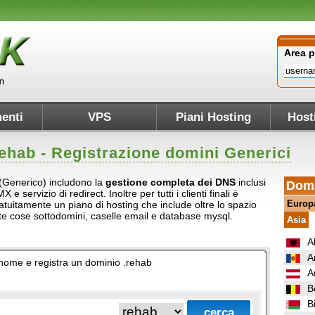
Area 
enti
VPS
Piani Hosting
Host
ehab
- Registrazione domini Generici
b (Generico) includono la
gestione completa dei DNS
inclusi
Domi
e servizio di redirect. Inoltre per tutti i clienti finali è
Europ
atuitamente un piano di hosting che include oltre lo spazio
ante cose sottodomini, caselle email e database mysql.
Asia
A
A
o nome e registra un dominio .rehab
A
B
B
.