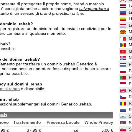
onsente di proteggere il proprio nome, brand o marchio
L
b è consigliata anche a coloro che vogliono
salvaguardare il
L
anto di un servizio di
brand protection online
.
L
n dominio .rehab?
L
per registrare un dominio.rehab, tuttavia le condizioni per le
M
bero cambiare in qualsiasi momento.
M
rehab?
M
possibile.
M
N
o dei domini .rehab?
lamento per trasferire un dominio .rehab Generico è
P
e, nel caso nessun operatore fosse disponibile basta lasciare
P
prima possibile.
P
P
ivacy sui domini .rehab
omini.rehab
è disponibile.
R
R
ini .rehab
R
mazioni supplementari sui domini Generico .rehab.
R
hab
S
novo
Trasferimento
Presenza Locale
Whois Privacy
S
S
.99 €
37.99 €
n.d.
5.00 €