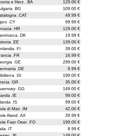
osnia e Herz. .BA
129.00 €
ulgaria .BG
109.00 €
atalogna .CAT
49.99 €
ipro .CY
99.99 €
roazia .HR
129.00 €
animarca .DK
19.99 €
stonia .EE
139.00 €
inlandia .FI
39.00 €
rancia .FR
16.99 €
eorgia .GE
299.00 €
ermania .DE
8.99 €
ibilterra .GI
199.00 €
recia .GR
35.00 €
uernsey .GG
149.00 €
rlanda .IE
99.00 €
slanda .IS
99.00 €
sola di Man .IM
42.00 €
sole Aland .AX
39.99 €
sole Faer Oeer .FO
199.00 €
alia .IT
8.99 €
ersey .JE
149.00 €