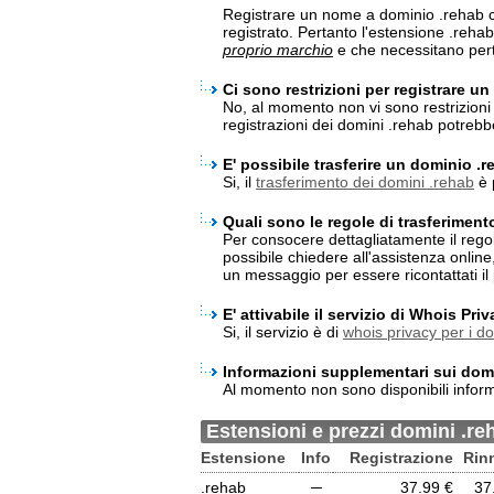
Registrare un nome a dominio .rehab c
registrato. Pertanto l'estensione .reha
proprio marchio
e che necessitano pert
Ci sono restrizioni per registrare u
No, al momento non vi sono restrizioni 
registrazioni dei domini .rehab potreb
E' possibile trasferire un dominio .
Si, il
trasferimento dei domini .rehab
è 
Quali sono le regole di trasferiment
Per consocere dettagliatamente il rego
possibile chiedere all'assistenza onlin
un messaggio per essere ricontattati il 
E' attivabile il servizio di Whois Pr
Si, il servizio è di
whois privacy per i d
Informazioni supplementari sui dom
Al momento non sono disponibili infor
Estensioni e prezzi domini .re
Estensione
Info
Registrazione
Rin
.rehab
─
37.99 €
37