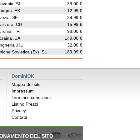
lovenia .SI
39.00 €
pagna .ES
12.99 €
vezia .SE
34.99 €
vizzera .CH
15.99 €
urchia .TR
98.00 €
craina .UA
149.00 €
ngheria .HU
32.00 €
nione Sovietica (Ex) .SU
189.99 €
DominiOK
Mappa del sito
Impressum
Termini e condizioni
Listino Prezzi
Privacy
Contatti
IONAMENTO DEL SITO