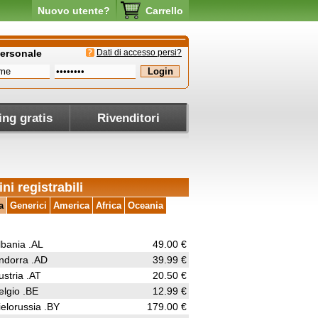
Nuovo utente?
Carrello
personale
Dati di accesso persi?
ing gratis
Rivenditori
ni registrabili
a
Generici
America
Africa
Oceania
lbania .AL
49.00 €
ndorra .AD
39.99 €
ustria .AT
20.50 €
elgio .BE
12.99 €
ielorussia .BY
179.00 €