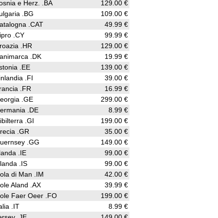
osnia e Herz. .BA
129.00 €
ulgaria .BG
109.00 €
atalogna .CAT
49.99 €
ipro .CY
99.99 €
roazia .HR
129.00 €
animarca .DK
19.99 €
stonia .EE
139.00 €
inlandia .FI
39.00 €
rancia .FR
16.99 €
eorgia .GE
299.00 €
ermania .DE
8.99 €
ibilterra .GI
199.00 €
recia .GR
35.00 €
uernsey .GG
149.00 €
rlanda .IE
99.00 €
slanda .IS
99.00 €
sola di Man .IM
42.00 €
sole Aland .AX
39.99 €
sole Faer Oeer .FO
199.00 €
alia .IT
8.99 €
ersey .JE
149.00 €