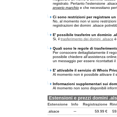
registrato. Pertanto l'estensione .alsa
proprio marchio
e che necessitano pert
Ci sono restrizioni per registrare u
No, al momento non vi sono restrizioni 
registrazioni dei domini .alsace potre
E' possibile trasferire un dominio .
Si, il
trasferimento dei domini .alsace
è 
Quali sono le regole di trasferiment
Per consocere dettagliatamente il rego
possibile chiedere all'assistenza onlin
un messaggio per essere ricontattati il 
E' attivabile il servizio di Whois Pri
Al momento non è possibile attivare il 
Informazioni supplementari sui domi
Al momento non sono disponibili inform
Estensioni e prezzi domini .al
Estensione
Info
Registrazione
Rin
.alsace
─
59.99 €
59