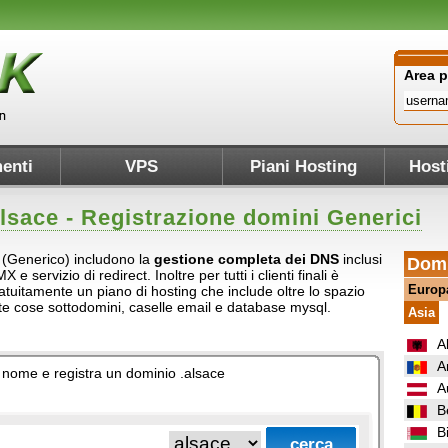
Area 
enti
VPS
Piani Hosting
Host
lsace
- Registrazione domini Generici
e (Generico) includono la
gestione completa dei DNS
inclusi
Domi
e servizio di redirect. Inoltre per tutti i clienti finali è
Europ
atuitamente un piano di hosting che include oltre lo spazio
ante cose sottodomini, caselle email e database mysql.
Asia
A
A
uo nome e registra un dominio .alsace
A
B
B
.