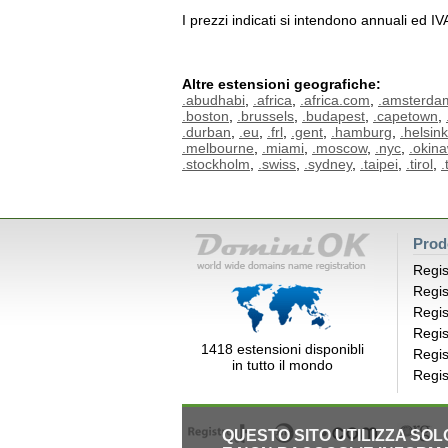
I prezzi indicati si intendono annuali ed I
Altre estensioni geografiche:
.abudhabi
,
.africa
,
.africa.com
,
.amsterda
.boston
,
.brussels
,
.budapest
,
.capetown
,
.durban
,
.eu
,
.frl
,
.gent
,
.hamburg
,
.helsink
.melbourne
,
.miami
,
.moscow
,
.nyc
,
.okin
.stockholm
,
.swiss
,
.sydney
,
.taipei
,
.tirol
,
.
Prod
Regis
Regis
Regis
Regis
1418 estensioni disponibli
Regis
in tutto il mondo
Regis
QUESTO SITO UTILIZZA SO