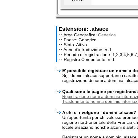
Estensioni: .alsace
Area Geografica:
Generica
Paese: Generico
Stato: Attivo
Anno d'introduzione: n.d.
Periodo di registrazione: 1,2,3,4,5,6,7
Registro Competente: n.d.
E' possibile registrare un nome a dom
Si, i domini.alsace supportano i caratt
registrazione di nomi a dominio .alsac
Quali sono le pagine per registrare
Registrazione nomi a dominio internazi
Trasferimento nomi a dominio internazi
A chi si rivolgono i domini .alsace?
Un’opportunità per chi volesse promuover
regione nord-orientale della Francia ch
locale alsaziano nonché alcuni dialetti
Registrare un nome a dominio .alsace 