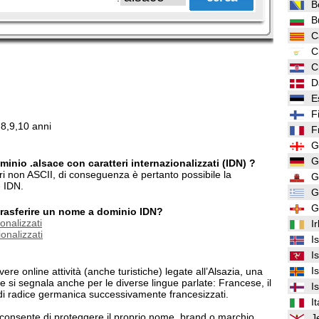
B
B
C
C
C
D
E
F
,8,9,10 anni
F
G
G
inio .alsace con caratteri internazionalizzati (IDN) ?
eri non ASCII, di conseguenza è pertanto possibile la
G
e IDN.
G
G
/trasferire un nome a dominio IDN?
onalizzati
I
onalizzati
I
I
I
e online attività (anche turistiche) legate all’Alsazia, una
e si segnala anche per le diverse lingue parlate: Francese, il
I
 di radice germanica successivamente francesizzati.
It
consente di proteggere il proprio nome, brand o marchio
J