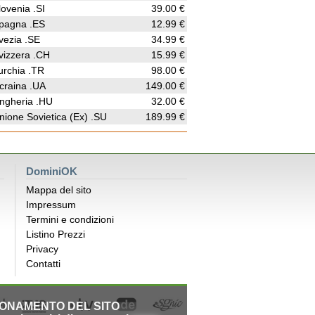
lovenia .SI
39.00 €
pagna .ES
12.99 €
vezia .SE
34.99 €
vizzera .CH
15.99 €
urchia .TR
98.00 €
craina .UA
149.00 €
ngheria .HU
32.00 €
nione Sovietica (Ex) .SU
189.99 €
DominiOK
Mappa del sito
Impressum
Termini e condizioni
Listino Prezzi
Privacy
Contatti
IONAMENTO DEL SITO