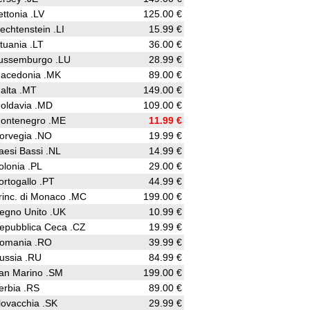
ettonia .LV
125.00 €
iechtenstein .LI
15.99 €
ituania .LT
36.00 €
ussemburgo .LU
28.99 €
acedonia .MK
89.00 €
alta .MT
149.00 €
oldavia .MD
109.00 €
ontenegro .ME
11.99 €
orvegia .NO
19.99 €
aesi Bassi .NL
14.99 €
olonia .PL
29.00 €
ortogallo .PT
44.99 €
rinc. di Monaco .MC
199.00 €
egno Unito .UK
10.99 €
epubblica Ceca .CZ
19.99 €
omania .RO
39.99 €
ussia .RU
84.99 €
an Marino .SM
199.00 €
erbia .RS
89.00 €
lovacchia .SK
29.99 €