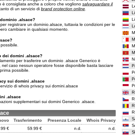
ce è consigliata anche a coloro che vogliono
salvaguardare il
L
anto di un servizio di
brand protection online
.
L
L
n dominio .alsace?
per registrare un dominio.alsace, tuttavia le condizioni per le
L
bbero cambiare in qualsiasi momento.
M
M
alsace?
possibile.
M
M
o dei domini .alsace?
N
lamento per trasferire un dominio .alsace Generico è
e, nel caso nessun operatore fosse disponibile basta lasciare
P
prima possibile.
P
P
vacy sui domini .alsace
P
servizio di whois privacy sui domini.alsace
R
ni .alsace
R
azioni supplementari sui domini Generico .alsace.
R
R
sace
S
novo
Trasferimento
Presenza Locale
Whois Privacy
S
.99 €
59.99 €
n.d.
n.d.
S