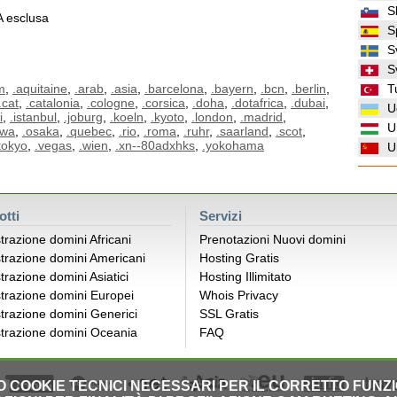
S
VA esclusa
S
S
S
m
,
.aquitaine
,
.arab
,
.asia
,
.barcelona
,
.bayern
,
.bcn
,
.berlin
,
T
.cat
,
.catalonia
,
.cologne
,
.corsica
,
.doha
,
.dotafrica
,
.dubai
,
U
i
,
.istanbul
,
.joburg
,
.koeln
,
.kyoto
,
.london
,
.madrid
,
U
awa
,
.osaka
,
.quebec
,
.rio
,
.roma
,
.ruhr
,
.saarland
,
.scot
,
tokyo
,
.vegas
,
.wien
,
.xn--80adxhks
,
.yokohama
U
otti
Servizi
trazione domini Africani
Prenotazioni Nuovi domini
trazione domini Americani
Hosting Gratis
trazione domini Asiatici
Hosting Illimitato
trazione domini Europei
Whois Privacy
trazione domini Generici
SSL Gratis
trazione domini Oceania
FAQ
LO COOKIE TECNICI NECESSARI PER IL CORRETTO FUNZ