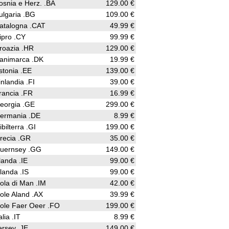
osnia e Herz. .BA
129.00 €
ulgaria .BG
109.00 €
atalogna .CAT
49.99 €
ipro .CY
99.99 €
roazia .HR
129.00 €
animarca .DK
19.99 €
stonia .EE
139.00 €
inlandia .FI
39.00 €
rancia .FR
16.99 €
eorgia .GE
299.00 €
ermania .DE
8.99 €
ibilterra .GI
199.00 €
recia .GR
35.00 €
uernsey .GG
149.00 €
rlanda .IE
99.00 €
slanda .IS
99.00 €
sola di Man .IM
42.00 €
sole Aland .AX
39.99 €
sole Faer Oeer .FO
199.00 €
alia .IT
8.99 €
ersey .JE
149.00 €