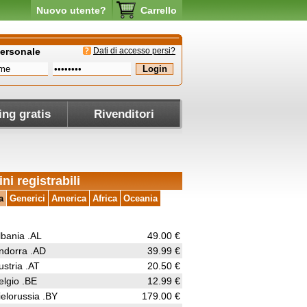
Nuovo utente?
Carrello
personale
Dati di accesso persi?
ing gratis
Rivenditori
ni registrabili
a
Generici
America
Africa
Oceania
lbania .AL
49.00 €
ndorra .AD
39.99 €
ustria .AT
20.50 €
elgio .BE
12.99 €
ielorussia .BY
179.00 €