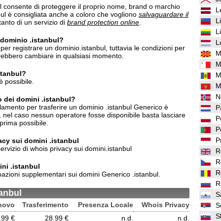
l consente di proteggere il proprio nome, brand o marchio
L
nbul è consigliata anche a coloro che vogliono
salvaguardare il
L
anto di un servizio di
brand protection online
.
L
n dominio .istanbul?
L
er registrare un dominio.istanbul, tuttavia le condizioni per
M
otrebbero cambiare in qualsiasi momento.
M
stanbul?
M
è possibile.
M
N
o dei domini .istanbul?
lamento per trasferire un dominio .istanbul Generico è
P
e, nel caso nessun operatore fosse disponibile basta lasciare
P
prima possibile.
P
P
vacy sui domini .istanbul
ervizio di whois privacy sui domini.istanbul
R
R
ni .istanbul
R
azioni supplementari sui domini Generico .istanbul.
R
tanbul
S
novo
Trasferimento
Presenza Locale
Whois Privacy
S
S
.99 €
28.99 €
n.d.
n.d.