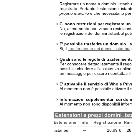
Registrare un nome a dominio .istanbu
registrato. Pertanto l'estensione .ista
proprio marchio
e che necessitano pert
Ci sono restrizioni per registrare u
No, al momento non vi sono restrizioni p
le registrazioni dei domini .istanbul p
E' possibile trasferire un dominio .i
Si, il
trasferimento dei domini .istanbul
Quali sono le regole di trasferiment
Per consocere dettagliatamente il rego
possibile chiedere all'assistenza onlin
un messaggio per essere ricontattati il 
E' attivabile il servizio di Whois Pri
Al momento non è possibile attivare il s
Informazioni supplementari sui domi
Al momento non sono disponibili inform
Estensioni e prezzi domini .is
Estensione
Info
Registrazione
Rin
.istanbul
─
28.99 €
28