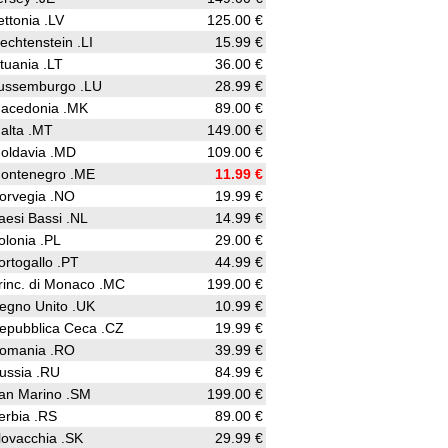
ettonia .LV
125.00 €
iechtenstein .LI
15.99 €
ituania .LT
36.00 €
ussemburgo .LU
28.99 €
acedonia .MK
89.00 €
alta .MT
149.00 €
oldavia .MD
109.00 €
ontenegro .ME
11.99 €
orvegia .NO
19.99 €
aesi Bassi .NL
14.99 €
olonia .PL
29.00 €
ortogallo .PT
44.99 €
rinc. di Monaco .MC
199.00 €
egno Unito .UK
10.99 €
epubblica Ceca .CZ
19.99 €
omania .RO
39.99 €
ussia .RU
84.99 €
an Marino .SM
199.00 €
erbia .RS
89.00 €
lovacchia .SK
29.99 €