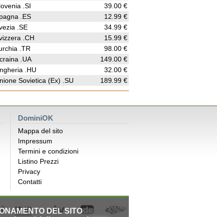
lovenia .SI
39.00 €
pagna .ES
12.99 €
vezia .SE
34.99 €
vizzera .CH
15.99 €
urchia .TR
98.00 €
craina .UA
149.00 €
ngheria .HU
32.00 €
nione Sovietica (Ex) .SU
189.99 €
DominiOK
Mappa del sito
Impressum
Termini e condizioni
Listino Prezzi
Privacy
Contatti
IONAMENTO DEL SITO