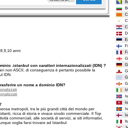
B
B
C
C
C
D
E
F
,8,9,10 anni
F
G
G
inio .istanbul con caratteri internazionalizzati (IDN) ?
tteri non ASCII, di conseguenza è pertanto possibile la
G
ul IDN.
G
G
/trasferire un nome a dominio IDN?
onalizzati
I
onalizzati
I
I
?
I
mensa metropoli, tra le più grandi città del mondo per
bitanti, ricca di storia e vivace snodo commerciale. Il Top
I
vità commerciali, alle società di servizi, ai siti informativi,
It
iunque voglia farsi trovare ad Istanbul.
J