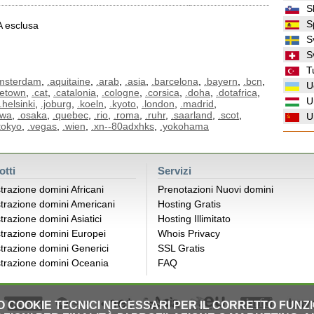
S
S
VA esclusa
S
S
T
msterdam
,
.aquitaine
,
.arab
,
.asia
,
.barcelona
,
.bayern
,
.bcn
,
U
petown
,
.cat
,
.catalonia
,
.cologne
,
.corsica
,
.doha
,
.dotafrica
,
U
.helsinki
,
.joburg
,
.koeln
,
.kyoto
,
.london
,
.madrid
,
awa
,
.osaka
,
.quebec
,
.rio
,
.roma
,
.ruhr
,
.saarland
,
.scot
,
U
tokyo
,
.vegas
,
.wien
,
.xn--80adxhks
,
.yokohama
otti
Servizi
trazione domini Africani
Prenotazioni Nuovi domini
trazione domini Americani
Hosting Gratis
trazione domini Asiatici
Hosting Illimitato
trazione domini Europei
Whois Privacy
trazione domini Generici
SSL Gratis
trazione domini Oceania
FAQ
LO COOKIE TECNICI NECESSARI PER IL CORRETTO FUNZ