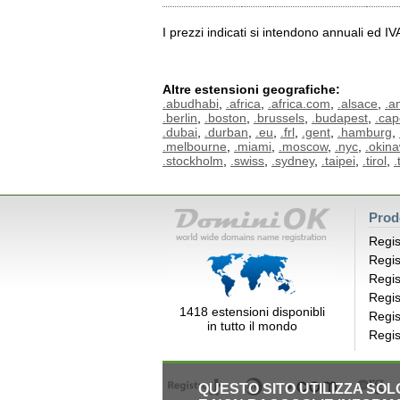
I prezzi indicati si intendono annuali ed I
Altre estensioni geografiche:
.abudhabi
,
.africa
,
.africa.com
,
.alsace
,
.a
.berlin
,
.boston
,
.brussels
,
.budapest
,
.ca
.dubai
,
.durban
,
.eu
,
.frl
,
.gent
,
.hamburg
,
.melbourne
,
.miami
,
.moscow
,
.nyc
,
.okin
.stockholm
,
.swiss
,
.sydney
,
.taipei
,
.tirol
,
.
Prod
Regis
Regis
Regis
Regis
1418 estensioni disponibli
Regis
in tutto il mondo
Regis
QUESTO SITO UTILIZZA SO