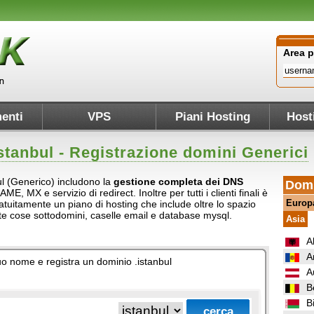
Area 
enti
VPS
Piani Hosting
Host
stanbul
- Registrazione domini Generici
bul (Generico) includono la
gestione completa dei DNS
Domi
AME, MX e servizio di redirect. Inoltre per tutti i clienti finali è
Europ
atuitamente un piano di hosting che include oltre lo spazio
ante cose sottodomini, caselle email e database mysql.
Asia
A
A
 tuo nome e registra un dominio .istanbul
A
B
B
.