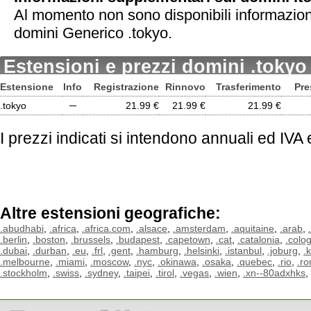
Al momento non sono disponibili informazion
domini Generico .tokyo.
Estensioni e prezzi domini .tokyo
Estensione
Info
Registrazione
Rinnovo
Trasferimento
Pre
.tokyo
─
21.99 €
21.99 €
21.99 €
I prezzi indicati si intendono annuali ed IVA
Altre estensioni geografiche:
.abudhabi
,
.africa
,
.africa.com
,
.alsace
,
.amsterdam
,
.aquitaine
,
.arab
,
.berlin
,
.boston
,
.brussels
,
.budapest
,
.capetown
,
.cat
,
.catalonia
,
.colo
.dubai
,
.durban
,
.eu
,
.frl
,
.gent
,
.hamburg
,
.helsinki
,
.istanbul
,
.joburg
,
.
.melbourne
,
.miami
,
.moscow
,
.nyc
,
.okinawa
,
.osaka
,
.quebec
,
.rio
,
.r
.stockholm
,
.swiss
,
.sydney
,
.taipei
,
.tirol
,
.vegas
,
.wien
,
.xn--80adxhks
,