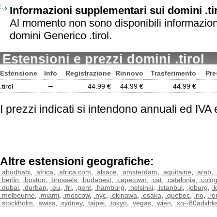
Informazioni supplementari sui domini .ti
Al momento non sono disponibili informazion
domini Generico .tirol.
Estensioni e prezzi domini .tirol
Estensione
Info
Registrazione
Rinnovo
Trasferimento
Pre
.tirol
─
44.99 €
44.99 €
44.99 €
I prezzi indicati si intendono annuali ed IVA
Altre estensioni geografiche:
.abudhabi
,
.africa
,
.africa.com
,
.alsace
,
.amsterdam
,
.aquitaine
,
.arab
,
.berlin
,
.boston
,
.brussels
,
.budapest
,
.capetown
,
.cat
,
.catalonia
,
.colo
.dubai
,
.durban
,
.eu
,
.frl
,
.gent
,
.hamburg
,
.helsinki
,
.istanbul
,
.joburg
,
.
.melbourne
,
.miami
,
.moscow
,
.nyc
,
.okinawa
,
.osaka
,
.quebec
,
.rio
,
.r
.stockholm
,
.swiss
,
.sydney
,
.taipei
,
.tokyo
,
.vegas
,
.wien
,
.xn--80adxhk