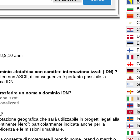
B
B
C
C
C
D
E
F
,8,9,10 anni
F
G
G
inio .dotafrica con caratteri internazionalizzati (IDN) ?
atteri non ASCII, di conseguenza è pertanto possibile la
G
ica IDN.
G
G
/trasferire un nome a dominio IDN?
onalizzati
I
onalizzati
I
I
a?
I
azione geografica che sarà utilizzabile in progetti legati alla
ontinente Nero”; particolarmente indicata anche per la
I
neficenza e le missioni umanitarie.
It
ca consente di proteggere il proprio nome, brand o marchio
J