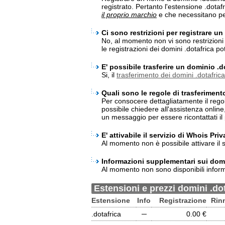
registrato. Pertanto l'estensione .dota
il proprio marchio
e che necessitano per
Ci sono restrizioni per registrare u
No, al momento non vi sono restrizioni p
le registrazioni dei domini .dotafrica 
E' possibile trasferire un dominio .d
Si, il
trasferimento dei domini .dotafrica
Quali sono le regole di trasferiment
Per consocere dettagliatamente il rego
possibile chiedere all'assistenza onlin
un messaggio per essere ricontattati il 
E' attivabile il servizio di Whois Pri
Al momento non è possibile attivare il s
Informazioni supplementari sui domi
Al momento non sono disponibili inform
Estensioni e prezzi domini .do
Estensione
Info
Registrazione
Rin
.dotafrica
─
0.00 €