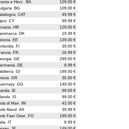
osnia e Herz. .BA
129.00 €
ulgaria .BG
109.00 €
atalogna .CAT
49.99 €
ipro .CY
99.99 €
roazia .HR
129.00 €
animarca .DK
19.99 €
stonia .EE
139.00 €
inlandia .FI
39.00 €
rancia .FR
16.99 €
eorgia .GE
299.00 €
ermania .DE
8.99 €
ibilterra .GI
199.00 €
recia .GR
35.00 €
uernsey .GG
149.00 €
rlanda .IE
99.00 €
slanda .IS
99.00 €
sola di Man .IM
42.00 €
sole Aland .AX
39.99 €
sole Faer Oeer .FO
199.00 €
alia .IT
8.99 €
ersey .JE
149.00 €