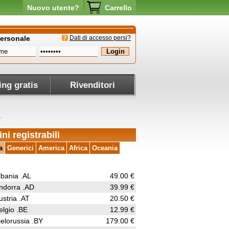
Nuovo utente?
Carrello
personale
Dati di accesso persi?
ing gratis
Rivenditori
i
ni registrabili
a
Generici
America
Africa
Oceania
lbania .AL
49.00 €
ndorra .AD
39.99 €
ustria .AT
20.50 €
elgio .BE
12.99 €
ielorussia .BY
179.00 €