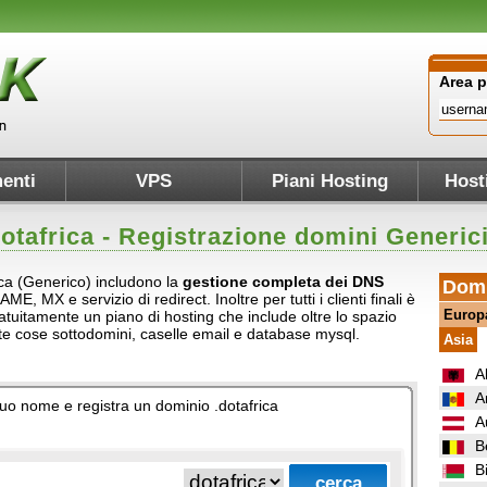
Area 
enti
VPS
Piani Hosting
Host
otafrica
- Registrazione domini Generic
rica (Generico) includono la
gestione completa dei DNS
Domi
AME, MX e servizio di redirect. Inoltre per tutti i clienti finali è
Europ
atuitamente un piano di hosting che include oltre lo spazio
ante cose sottodomini, caselle email e database mysql.
Asia
A
A
l tuo nome e registra un dominio .dotafrica
A
B
B
.