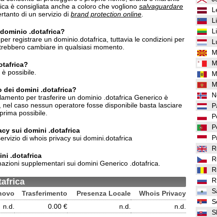
frica è consigliata anche a coloro che vogliono
salvaguardare
L
tanto di un servizio di
brand protection online
.
L
L
n dominio .dotafrica?
er registrare un dominio.dotafrica, tuttavia le condizioni per
L
potrebbero cambiare in qualsiasi momento.
M
M
otafrica?
è possibile.
M
M
o dei domini .dotafrica?
N
lamento per trasferire un dominio .dotafrica Generico è
e, nel caso nessun operatore fosse disponibile basta lasciare
P
prima possibile.
P
P
vacy sui domini .dotafrica
P
ervizio di whois privacy sui domini.dotafrica
R
ni .dotafrica
R
azioni supplementari sui domini Generico .dotafrica.
R
R
tafrica
S
novo
Trasferimento
Presenza Locale
Whois Privacy
S
n.d.
0.00 €
n.d.
n.d.
S