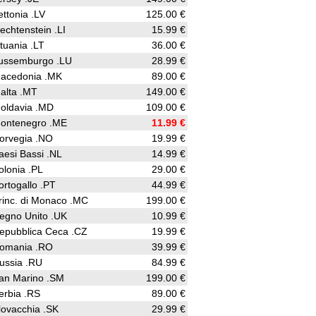
ettonia .LV
125.00 €
iechtenstein .LI
15.99 €
ituania .LT
36.00 €
ussemburgo .LU
28.99 €
acedonia .MK
89.00 €
alta .MT
149.00 €
oldavia .MD
109.00 €
ontenegro .ME
11.99 €
orvegia .NO
19.99 €
aesi Bassi .NL
14.99 €
olonia .PL
29.00 €
ortogallo .PT
44.99 €
rinc. di Monaco .MC
199.00 €
egno Unito .UK
10.99 €
epubblica Ceca .CZ
19.99 €
omania .RO
39.99 €
ussia .RU
84.99 €
an Marino .SM
199.00 €
erbia .RS
89.00 €
lovacchia .SK
29.99 €