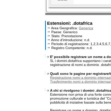
Estensioni: .dotafrica
Area Geografica:
Generica
Paese: Generico
Stato: Prenotazione
Anno d'introduzione: n.d.
Periodo di registrazione: 1,2,3,4,5,6,7
Registro Competente: n.d.
E' possibile registrare un nome a dom
Si, i domini.dotafrica supportano i car
registrazione di nomi a dominio .dotafr
Quali sono le pagine per registrare
Registrazione nomi a dominio internazi
Trasferimento nomi a dominio internazi
A chi si rivolgono i domini .dotafric
Estensione non priva di una forte connot
promozione culturale e turistica del “C
pubblicità di iniziative basate sulla be
Registrare un nome a dominio .dotafri