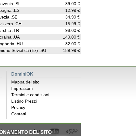
lovenia .SI
39.00 €
pagna .ES
12.99 €
vezia .SE
34.99 €
vizzera .CH
15.99 €
urchia .TR
98.00 €
craina .UA
149.00 €
ngheria .HU
32.00 €
nione Sovietica (Ex) .SU
189.99 €
DominiOK
Mappa del sito
Impressum
Termini e condizioni
Listino Prezzi
Privacy
Contatti
IONAMENTO DEL SITO