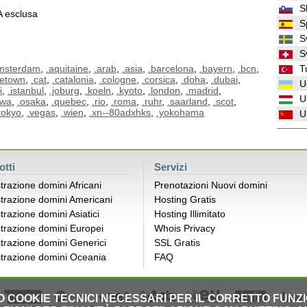
S
VA esclusa
S
S
S
msterdam
,
.aquitaine
,
.arab
,
.asia
,
.barcelona
,
.bayern
,
.bcn
,
T
petown
,
.cat
,
.catalonia
,
.cologne
,
.corsica
,
.doha
,
.dubai
,
U
i
,
.istanbul
,
.joburg
,
.koeln
,
.kyoto
,
.london
,
.madrid
,
U
awa
,
.osaka
,
.quebec
,
.rio
,
.roma
,
.ruhr
,
.saarland
,
.scot
,
tokyo
,
.vegas
,
.wien
,
.xn--80adxhks
,
.yokohama
U
otti
Servizi
trazione domini Africani
Prenotazioni Nuovi domini
trazione domini Americani
Hosting Gratis
trazione domini Asiatici
Hosting Illimitato
trazione domini Europei
Whois Privacy
trazione domini Generici
SSL Gratis
trazione domini Oceania
FAQ
LO COOKIE TECNICI NECESSARI PER IL CORRETTO FUNZ