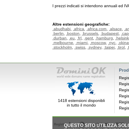
I prezzi indicati si intendono annuali ed I
Altre estensioni geografiche:
.abudhabi
,
.africa
,
.africa.com
,
.alsace
,
.a
.berlin
,
.boston
,
.brussels
,
.budapest
,
.ca
.durban
,
.eu
,
.frl
,
.gent
,
.hamburg
,
.helsink
.melbourne
,
.miami
,
.moscow
,
.nyc
,
.okin
.stockholm
,
.swiss
,
.sydney
,
.taipei
,
.tirol
,
.
Prod
Regis
Regis
Regis
Regis
1418 estensioni disponibli
Regis
in tutto il mondo
Regis
QUESTO SITO UTILIZZA SO